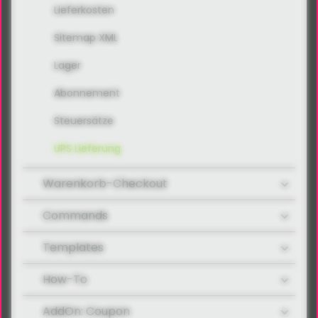
Lieferkosten
Sitemap XML
Lager
Abonnement
Steuersätze
UPS Lieferung
Warenkorb-Checkout
Commands
Templates
How-To
AddOn: Coupon