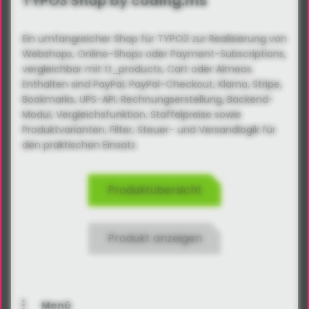
TYPO3 Shop by coding.ms
Ein umfangreicher Shop für TYPO3 zur Realisierung von
Webshops, Online-Shops oder Payment-Subscriptions,
vergleichbar mit tt_products, Cart oder Aimeos.
Enthalten sind PayPal, PayPal-Checkout, Klarna, Stripe,
Bookmarks, UPS-API, Rechnungs­erstellung, Backend-
Modul, Vergleichsfunktion, Staffelpreise sowie
Produktvarianten, Filter, Steuer- und Versandlogik für
den praktischen Einsatz.
Produktübersicht
Produkt anzeigen
Menü