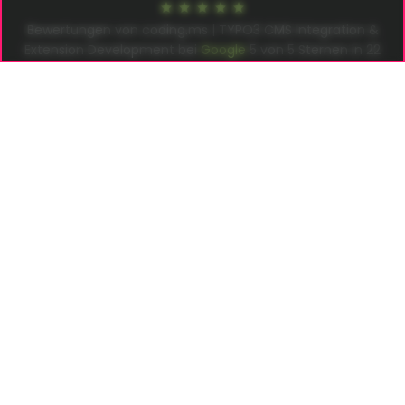
Bewertungen von coding.ms | TYPO3 CMS Integration &
Extension Development bei
Google
5
von
5
Sternen in
22
Bewertungen –
Rezension schreiben
coding.ms | Thomas Deuling
info@coding.ms
Neuer Pferdemarkt 1 | 20359 Hamburg
Germany
© 2026
coding.ms
All Rights reserved