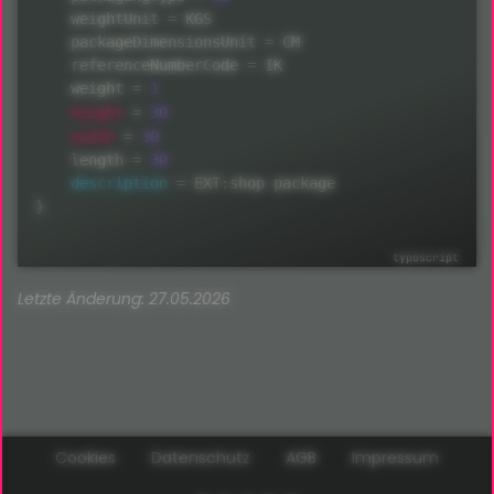
    weightUnit 
=
 KGS

    packageDimensionsUnit 
=
 CM

    referenceNumberCode 
=
 IK

    weight 
=
1
height
=
30
width
=
30
    length 
=
30
description
=
 EXT
:
}
Letzte Änderung: 27.05.2026
Cookies
Datenschutz
AGB
Impressum