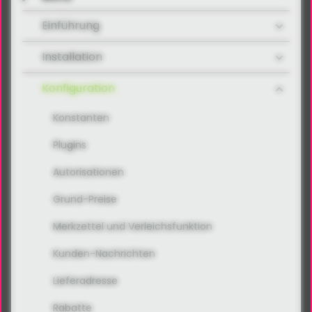
Einführung
Installation
Konfiguration
Konstanten
Plugins
Autorisationen
Grund-Preise
Merkzettel und Verleichsfunktion
Kunden-Nachrichten
Lieferadresse
Rabatte