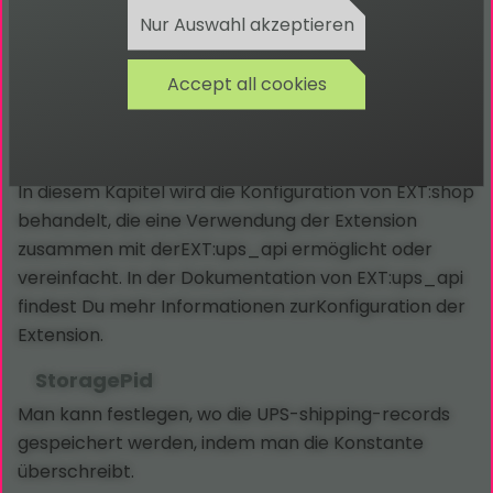
Nur Auswahl akzeptieren
Accept all cookies
Konfiguration
In diesem Kapitel wird die Konfiguration von EXT:shop
behandelt, die eine Verwendung der Extension
zusammen mit derEXT:ups_api ermöglicht oder
vereinfacht. In der Dokumentation von EXT:ups_api
findest Du mehr Informationen zurKonfiguration der
Extension.
StoragePid
Man kann festlegen, wo die UPS-shipping-records
gespeichert werden, indem man die Konstante
überschreibt.