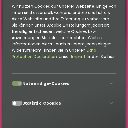
Dokumentation auf die neuste Version
Wir nutzen Cookies auf unserer Webseite. Einige von
dieser Erweiterung bezieht. Wenn eine
ältere Version eingesetzt wird, kann
ihnen sind essenziell, während andere uns helfen,
diese abweichen. Die jeweils passende
diese Webseite und Ihre Erfahrung zu verbessern.
Dokumentation befindet sich im
Sie können unter „Cookie Einstellungen“ jederzeit
Dokumentation-Verzeichnis der
freiwillig entscheiden, welche Cookies bzw.
Erweiterung.
Anwendungen Sie zulassen möchten. Weitere
Informationen hierzu, auch zu Ihrem jederzeitigen
Widerrufsrecht, finden Sie in unseren
Data
UPS Versand
Protection Declaration
. Unser
Imprint
finden Sie hier.
Ab der EXT:shop_pro Version 2.5.0 kann die
accept
Notwendige-Cookies
Erzeugung von UPS-Versandetiketten via
API
/Schnittstelle in das Shop-Backend integriert
werden.Dafür muss die Extension mit dem Key
accept
Statistik-Cookies
installiert werden. Nach der Installation
ups_api
erscheint im Record
ein zusätzlicher
BasketOrder
Tab mit dem namen
.
Shipping