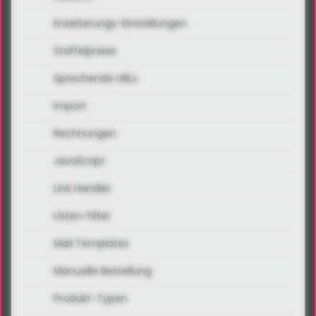
Erweiterungs-Einstellungen
Staffelpreise
Sprechende URLs
Import
Rechnungen
JavaScript
Link Handler
Listen-Filter
Mail Templates
Manuelle Bestellung
Produkt-Typen