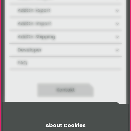
AddOn: Export
AddOn: Import
AddOn: Shipping
Developer
FAQ
Kontakt
About Cookies
Bitte beachte, dass sich diese