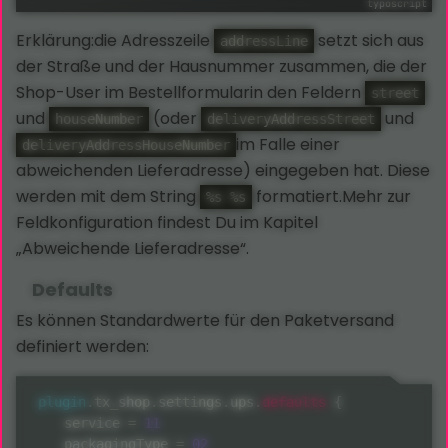
Erklärung:die Adresszeile
setzt sich aus
addressLine
der Straße und der Hausnummer zusammen, die der
Shop-User im Bestellformularin den Feldern
street
und
(oder
und
houseNumber
deliveryAddressStreet
im Falle einer
deliveryAddressHouseNumber
abweichenden Lieferadresse) eingegeben hat. Diese
werden mit dem String
formatiert.Mehr zur
%s %s
Feldkonfiguration findest Du im Kapitel
„Abweichende Lieferadresse“.
Defaults
Es können Standardwerte für den Paketversand
definiert werden:
defaults
plugin
.
tx_shop
.
settings
.
ups
.
{
    service 
=
11
    packagingType 
=
02