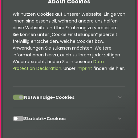
About Cookies
Lieferkosten
Wir nutzen Cookies auf unserer Webseite. Einige von
Sitemap XML
ihnen sind essenziell, während andere uns helfen,
diese Webseite und Ihre Erfahrung zu verbessern.
Lager
Sie können unter „Cookie Einstellungen“ jederzeit
Abonnement
freiwillig entscheiden, welche Cookies bzw.
Anwendungen Sie zulassen möchten. Weitere
Steuersätze
Informationen hierzu, auch zu Ihrem jederzeitigen
Widerrufsrecht, finden Sie in unseren
Data
UPS Lieferung
Protection Declaration
. Unser
Imprint
finden Sie hier.
Warenkorb-Checkout
Commands
accept
Notwendige-Cookies
Templates
accept
Statistik-Cookies
How-To
AddOn: Coupon