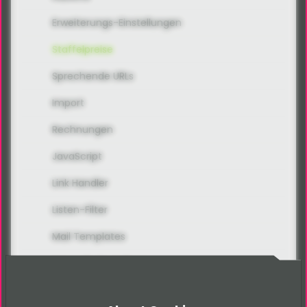
Erweiterungs-Einstellungen
Staffelpreise
Sprechende URLs
Import
Rechnungen
JavaScript
Link Handler
Listen-Filter
Mail Templates
Manuelle Bestellung
Produkt-Typen