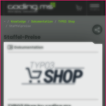
Navigation überspringen
menu
Knowledge
Dokumentation
TYPO3 Shop
Staffelpreise
Staffel-Preise
Dokumentation