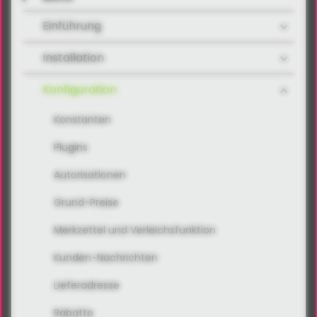
Einführung
Installation
Konfiguration
Konstanten
Plugins
Autorisationen
Grund-Preise
Merkzettel und Verleichsfunktion
Kunden-Nachrichten
Lieferadresse
Rabatte