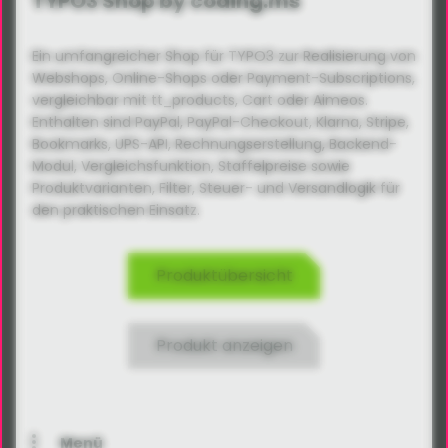
TYPO3 Shop by coding.ms
Ein umfangreicher Shop für TYPO3 zur Realisierung von
Webshops, Online-Shops oder Payment-Subscriptions,
vergleichbar mit tt_products, Cart oder Aimeos.
Enthalten sind PayPal, PayPal-Checkout, Klarna, Stripe,
Bookmarks, UPS-API, Rechnungs­erstellung, Backend-
Modul, Vergleichsfunktion, Staffelpreise sowie
Produktvarianten, Filter, Steuer- und Versandlogik für
den praktischen Einsatz.
Produktübersicht
Produkt anzeigen
Menü