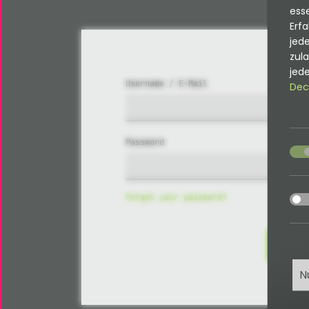
esse
Erfa
jede
zul
jede
Username / E-Mail
Dec
Password
acce
acce
Forgot your password?
N