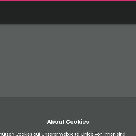
itgestellte Informationen, Downloads, etc. abzurufen.
hicken Sie uns eine Anfrage über unser
Kontaktformular
.
About Cookies
nutzen Cookies auf unserer Webseite. Einige von ihnen sind