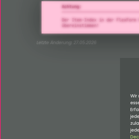
Achtung:
Der Item-Index in der FlexForm 
übereinstimmen!
Letzte Änderung: 27.05.2026
Wir 
esse
Erfa
jede
zul
jede
Dec