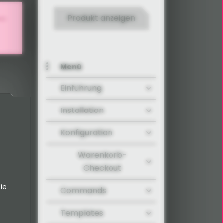
Produkt anzeigen
Menü
Einführung
Installation
Konfiguration
Warenkorb-
Checkout
ie
Commands
Templates