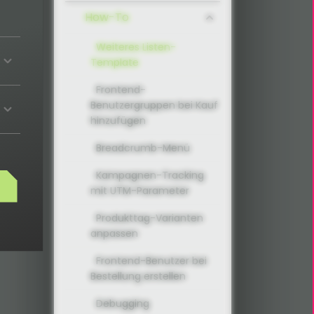
How-To
Weiteres Listen-
Template
Frontend-
Benutzergruppen bei Kauf
hinzufügen
Breadcrumb-Menü
Kampagnen-Tracking
mit UTM-Parameter
Produkttag-Varianten
anpassen
Frontend-Benutzer bei
Bestellung erstellen
Debugging