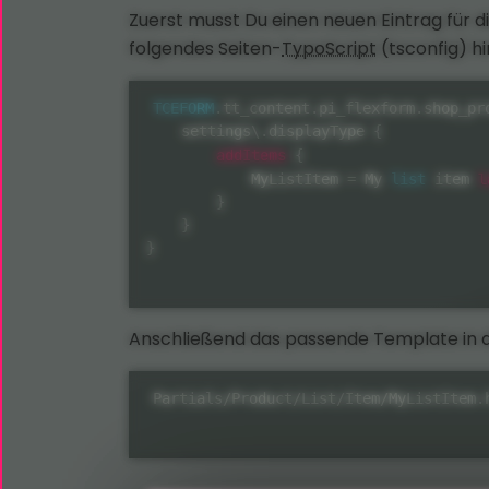
Zuerst musst Du einen neuen Eintrag für d
folgendes Seiten-
TypoScript
(tsconfig) h
TCEFORM
.
tt_content
.
pi_flexform
.
shop_pr
    settings\
.
displayType 
{
addItems
{
l
            MyListItem 
=
 My 
list
 item 
}
}
}
Anschließend das passende Template in d
Partials/Product/List/Item/MyListItem.