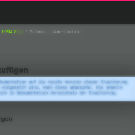
TYPO3 Shop
Weiteres Listen-Template
nzufügen
kumentation auf die neuste Version dieser Erweiterung
 eingesetzt wird, kann diese abweichen. Die jeweils
ich im Dokumentation-Verzeichnis der Erweiterung.
ügen