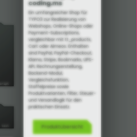
coding.ms
Ein umfangreicher Shop für
TYPO3 zur Realisierung von
Webshops, Online-Shops oder
Payment-Subscriptions,
vergleichbar mit tt_products,
Cart oder Aimeos. Enthalten
sind PayPal, PayPal-Checkout,
Klarna, Stripe, Bookmarks, UPS-
API, Rechnungs­erstellung,
Backend-Modul,
Vergleichsfunktion,
Staffelpreise sowie
Produktvarianten, Filter, Steuer-
und Versandlogik für den
praktischen Einsatz.
Produktübersicht