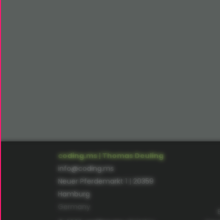
coding.ms | Thomas Deuling
info@coding.ms
Neuer Pferdemarkt 1 | 20359
Hamburg
Germany