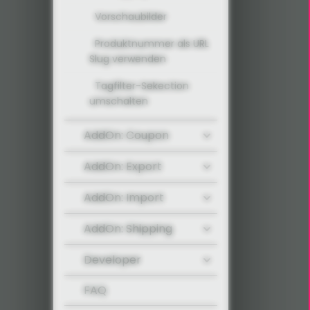
Vorschaubilder
Produktnummer als URL
Slug verwenden
Tagfilter-Sekection
umschalten
AddOn: Coupon
AddOn: Export
AddOn: Import
AddOn: Shipping
Developer
FAQ