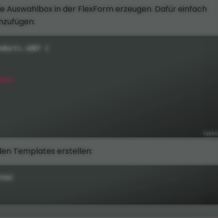
ie Auswahlbox in der FlexForm erzeugen. Dafür einfach
inzufügen:
oducts
.
sDEF 
{
abel
en Templates erstellen:
html