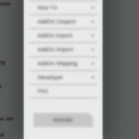
anten
How-To
AddOn: Coupon
AddOn: Export
AddOn: Import
ng
AddOn: Shipping
Developer
n
FAQ
pw. um
Kontakt
nd