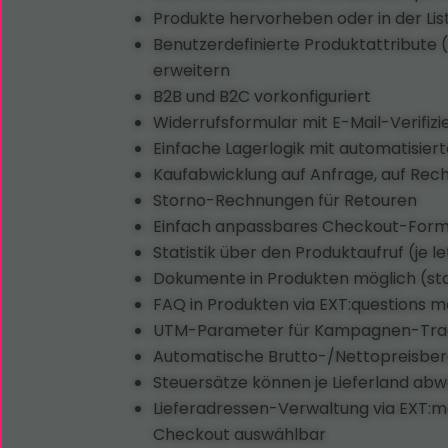
Produkte hervorheben oder in der Li
Benutzerdefinierte Produktattribute 
erweitern
B2B und B2C vorkonfiguriert
Widerrufsformular mit E-Mail-Verifizi
Einfache Lagerlogik mit automatisier
Kaufabwicklung auf Anfrage, auf Rec
Storno-Rechnungen für Retouren
Einfach anpassbares Checkout-Formul
Statistik über den Produktaufruf (je 
Dokumente in Produkten möglich (stat
FAQ in Produkten via EXT:questions m
UTM-Parameter für Kampagnen-Tra
Automatische Brutto-/Nettopreisber
Steuersätze können je Lieferland ab
Lieferadressen-Verwaltung via EXT:m
Checkout auswählbar