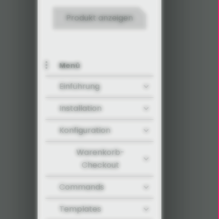
Produkt anzeigen
Menü
Einführung
Installation
Konfiguration
Warenkorb-
Checkout
Commands
Templates