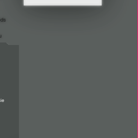
ads
u
ie