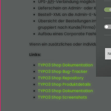
UPS-
API
-Verbindung möglich (EXT:up
acce
Lieferschein an Admin- oder Kunden
Bestell-XML an die Admin-E-Mail anh
Übersicht der Bestellungen im Front
acce
gruppiert nach Kunde/Firma)
Aufbau eines Corporate Fashion Sho
Wenn ein zusätzliches oder individuelles F
N
Links:
TYPO3 Shop Dokumentation
TYPO3 Shop Bug-Tracker
TYPO3 Shop Repository
TYPO3 Shop Produktdetails
TYPO3 Shop Dokumentation
TYPO3 Shop Screenshots