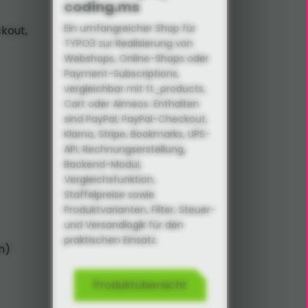
coding.ms
Ein umfangreicher Shop für
kout,
TYPO3 zur Realisierung von
Webshops, Online-Shops oder
Payment-Subscriptions,
vergleichbar mit tt_products,
Cart oder Aimeos. Enthalten
sind PayPal, PayPal-Checkout,
Klarna, Stripe, Bookmarks, UPS-
API, Rechnungs­erstellung,
Backend-Modul,
Vergleichsfunktion,
Staffelpreise sowie
Produktvarianten, Filter, Steuer-
und Versandlogik für den
praktischen Einsatz.
h)
Produktübersicht