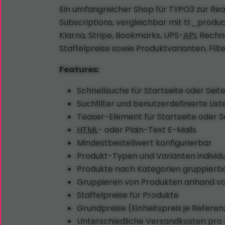
Ein umfangreicher Shop für TYPO3 zur Re
Subscriptions, vergleichbar mit tt_produc
Klarna, Stripe, Bookmarks, UPS-
API
, Rechn
Staffelpreise sowie Produktvarianten, Filt
Features:
Schnellsuche für Startseite oder Seite
Suchfilter und benutzerdefinierte Lis
Teaser-Element für Startseite oder Se
HTML
- oder Plain-Text E-Mails
Mindestbestellwert konfigurierbar
Produkt-Typen und Varianten individu
Produkte nach Kategorien gruppierb
Gruppieren von Produkten anhand v
Staffelpreise für Produkte
Grundpreise (Einheitspreis je Referenz
Unterschiedliche Versandkosten pro P