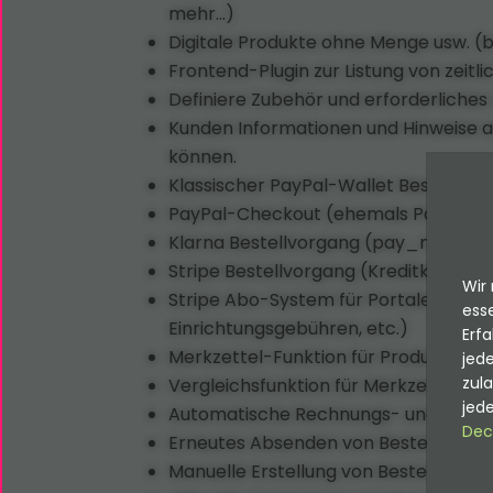
mehr…)
Digitale Produkte ohne Menge usw. (b
Frontend-Plugin zur Listung von zei
Definiere Zubehör und erforderliches
Kunden Informationen und Hinweise 
können.
Klassischer PayPal-Wallet Bestellvo
PayPal-Checkout (ehemals PayPal-Pl
Klarna Bestellvorgang (pay_now Kl
Stripe Bestellvorgang (Kreditkarte)
Wir 
Stripe Abo-System für Portale mit wi
esse
Einrichtungsgebühren, etc.)
Erfa
Merkzettel-Funktion für Produkte
jede
zul
Vergleichsfunktion für Merkzettel-P
jede
Automatische Rechnungs- und Liefer
Dec
Erneutes Absenden von Bestellmails 
Manuelle Erstellung von Bestellunge