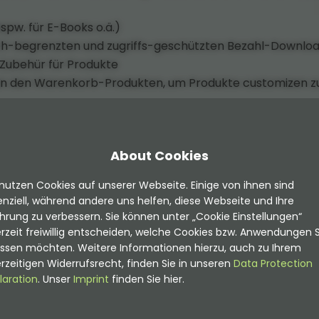
spw. für E-Books o.ä.)
tlich-begrenzten und zugriffs-geschützten Bezahl-Downlo
 Zubehür für Produkte
an den Warenkorb-Produkten, um Produkte customizen z
rgang
us) Bestellvorgang
About Cookies
arna Payments)
nutzen Cookies auf unserer Webseite. Einige von ihnen sind
ederkehrenden Zahlungen (inkl. Testzeiträume,
nziell, während andere uns helfen, diese Webseite und Ihre
hrung zu verbessern. Sie können unter „Cookie Einstellungen“
rzeit freiwillig entscheiden, welche Cookies bzw. Anwendungen S
assen möchten. Weitere Informationen hierzu, auch zu Ihrem
rodukte
rzeitigen Widerrufsrecht, finden Sie in unseren
Data Protection
schein-Generierung
laration
. Unser
Imprint
finden Sie hier.
inkl. Rechnungs-PDF für Backend-Benutzer
n im Backendmodul