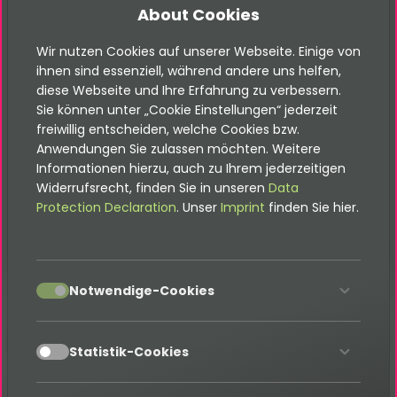
About Cookies
AddOn: Export
Wir nutzen Cookies auf unserer Webseite. Einige von
AddOn: Import
ihnen sind essenziell, während andere uns helfen,
diese Webseite und Ihre Erfahrung zu verbessern.
AddOn: Shipping
Sie können unter „Cookie Einstellungen“ jederzeit
freiwillig entscheiden, welche Cookies bzw.
Developer
Anwendungen Sie zulassen möchten. Weitere
Informationen hierzu, auch zu Ihrem jederzeitigen
FAQ
Widerrufsrecht, finden Sie in unseren
Data
Protection Declaration
. Unser
Imprint
finden Sie hier.
Kontakt
accept
Notwendige-Cookies
accept
Statistik-Cookies
Bitte beachte, dass sich diese
Dokumentation auf die neuste Version