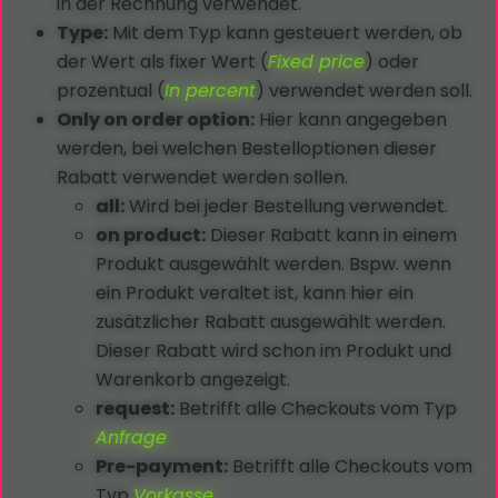
in der Rechnung verwendet.
Type:
Mit dem Typ kann gesteuert werden, ob
der Wert als fixer Wert (
Fixed price
) oder
prozentual (
In percent
) verwendet werden soll.
Only on order option:
Hier kann angegeben
werden, bei welchen Bestelloptionen dieser
Rabatt verwendet werden sollen.
all:
Wird bei jeder Bestellung verwendet.
on product:
Dieser Rabatt kann in einem
Produkt ausgewählt werden. Bspw. wenn
ein Produkt veraltet ist, kann hier ein
zusätzlicher Rabatt ausgewählt werden.
Dieser Rabatt wird schon im Produkt und
Warenkorb angezeigt.
request:
Betrifft alle Checkouts vom Typ
Anfrage
Pre-payment:
Betrifft alle Checkouts vom
Typ
Vorkasse