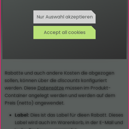
dieser Erweiterung bezieht. Wenn eine
ältere Version eingesetzt wird, kann
diese abweichen. Die jeweils passende
Nur Auswahl akzeptieren
Dokumentation befindet sich im
Dokumentation-Verzeichnis der
Erweiterung.
Accept all cookies
Rabatte
Rabatte und auch andere Kosten die abgezogen
sollen, können über die
discounts
konfiguriert
werden. Diese
Datensätze
müssen im Produkt-
Container angelegt werden und werden auf dem
Preis (netto) angewendet.
Label:
Dies ist das Label für dieen Rabatt. Dieses
Label wird auch im Warenkorb, in der E-Mail und