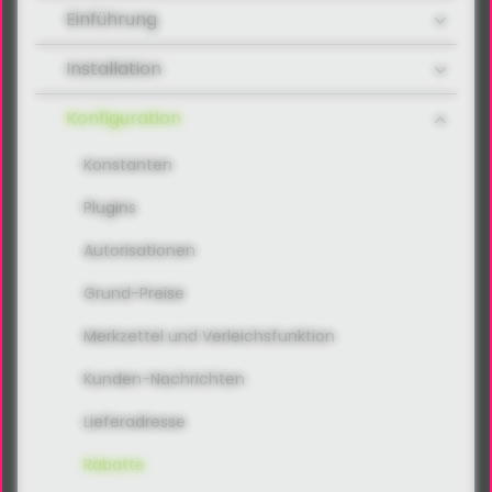
Einführung
Installation
Konfiguration
Konstanten
Plugins
Autorisationen
Grund-Preise
Merkzettel und Verleichsfunktion
Kunden-Nachrichten
Lieferadresse
Rabatte