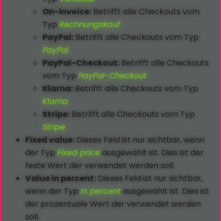
On-invoice:
Betrifft alle Checkouts vom
Typ
Rechnungskauf
PayPal:
Betrifft alle Checkouts vom Typ
PayPal
PayPal-Checkout:
Betrifft alle Checkouts
vom Typ
PayPal-Checkout
Klarna:
Betrifft alle Checkouts vom Typ
Klarna
Stripe:
Betrifft alle Checkouts vom Typ
Stripe
Fixed value:
Dieses Feld ist nur sichtbar, wenn
der Typ
Fixed price
ausgewählt ist. Dies ist der
feste Wert der verwendet werden soll.
Value in percent:
Dieses Feld ist nur sichtbar,
wenn der Typ
In percent
ausgewählt ist. Dies ist
der prozentuale Wert der verwendet werden
soll.