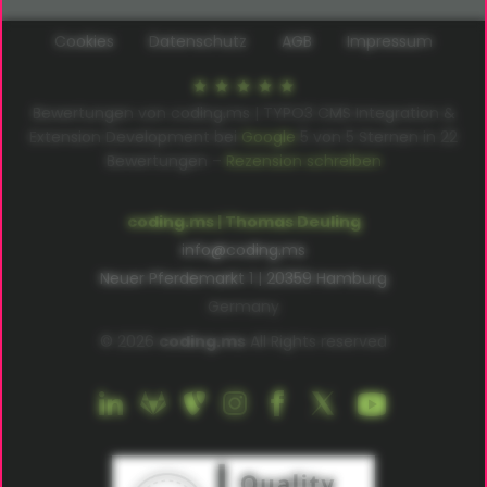
Cookies
Datenschutz
AGB
Impressum
Bewertungen von coding.ms | TYPO3 CMS Integration &
Extension Development bei
Google
5
von
5
Sternen in
22
Bewertungen –
Rezension schreiben
coding.ms | Thomas Deuling
info@coding.ms
Neuer Pferdemarkt 1 | 20359 Hamburg
Germany
© 2026
coding.ms
All Rights reserved