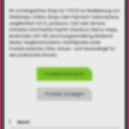
Ein umfangreicher Shop für TYPO3 zur Realisierung von
Webshops, Online-Shops oder Payment-Subscriptions,
vergleichbar mit tt_products, Cart oder Aimeos.
Enthalten sind PayPal, PayPal-Checkout, Klarna, Stripe,
Bookmarks, UPS-API, Rechnungs­erstellung, Backend-
Modul, Vergleichsfunktion, Staffelpreise sowie
Produktvarianten, Filter, Steuer- und Versandlogik für
den praktischen Einsatz.
Produktübersicht
Produkt anzeigen
Menü