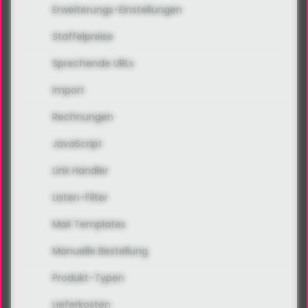
Erweiterungs-Einstellungen
Staffelpreise
Sprechende URLs
Import
Rechnungen
JavaScript
Link Handler
Listen-Filter
Mail Templates
Manuelle Bestellung
Produkt-Typen
Lieferkosten