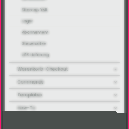
Sitemap XML
Lager
Abonnement
Steuersätze
UPS Lieferung
Warenkorb-Checkout
Commands
Templates
How-To
AddOn: Coupon