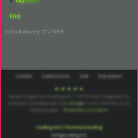
Migration
FAQ
Letzte Änderung: 01.07.2026
Cookies
Datenschutz
AGB
Impressum
Bewertungen von coding.ms | TYPO3 CMS Integration &
Extension Development bei
Google
5
von
5
Sternen in
22
Bewertungen –
Rezension schreiben
coding.ms | Thomas Deuling
info@coding.ms