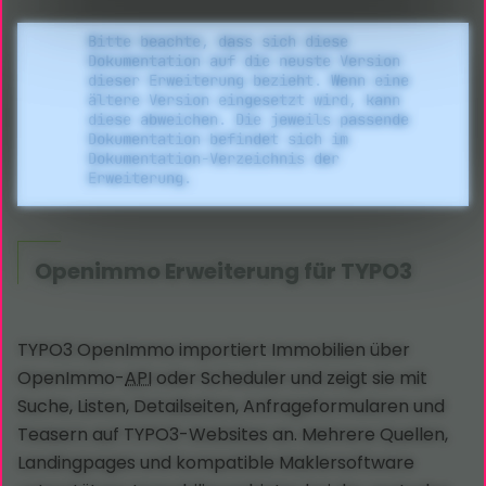
Bitte beachte, dass sich diese
Dokumentation auf die neuste Version
dieser Erweiterung bezieht. Wenn eine
ältere Version eingesetzt wird, kann
diese abweichen. Die jeweils passende
Dokumentation befindet sich im
Dokumentation-Verzeichnis der
Erweiterung.
Openimmo Erweiterung für TYPO3
TYPO3 OpenImmo importiert Immobilien über
OpenImmo-
API
oder Scheduler und zeigt sie mit
Suche, Listen, Detailseiten, Anfrageformularen und
Teasern auf TYPO3-Websites an. Mehrere Quellen,
Landingpages und kompatible Maklersoftware