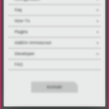
Faq
How-To
Plugins
AddOn: Immoscout
Developer
FAQ
Kontakt