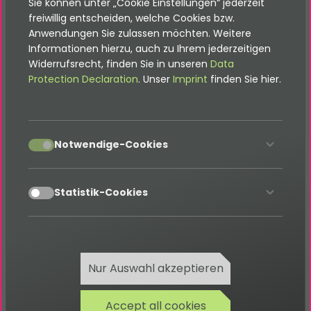
Sie können unter „Cookie Einstellungen“ jederzeit
Benachrichtung per Mail, wenn passende
freiwillig entscheiden, welche Cookies bzw.
Anwendungen Sie zulassen möchten. Weitere
Immobilien eingestellt werden
Informationen hierzu, auch zu Ihrem jederzeitigen
Bewertungsanfrage, eine Anfrage stellen, die
Widerrufsrecht, finden Sie in unseren
Data
eigene Immobilie bewerten zu lassen
Protection Declaration
. Unser
Imprint
finden Sie hier.
(mehrschrittiges Formular)
Bookmarks (Merkliste), Interessante Immobilien
auf eine Merkliste setzen
accept
Private Immobilienangebote, Anbieten eigener
Notwendige-Cookies
Immobilien auf der Maklerseite, die Anfragen
gehen dann an den Makler
accept
Statistik-Cookies
Honey-Pot Spam-Schutz für Anfrage-Formular
Exportfunktion (XML-Format)
zusätzliches Backend-Modul zur Bearbeitung
der Immobilien-
Datensätze
Nur Auswahl akzeptieren
Wenn ein zusätzliches oder individuelles Feature
benötigt wird - kontaktiere uns gern!
Accept all cookies