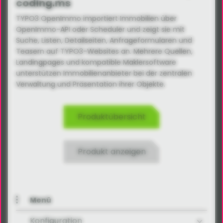
coding.ms
TYPO3 OpenImmo importiert Immobilien über
OpenImmo-API oder Scheduler und zeigt sie mit
Suche, Listen, Detailseiten, Anfrageformularen und
Teasern auf TYPO3-Websites an. Mehrere Quellen,
Landingpages und kompatible Maklersoftware
unterstützen Immobilienanbieter bei der zentralen
Verwaltung und Präsentation ihrer Objekte.
Produktübersicht
Produkt anzeigen
Menü
Konfiguration