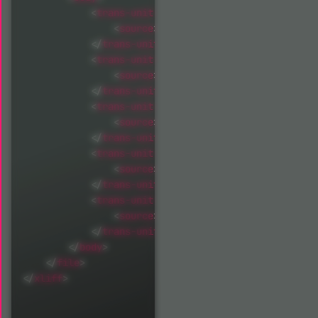
<
trans-unit
id
=
"
tx_openimmo_label.search
<
source
>
we have some suggestions fo
</
trans-unit
>
<
trans-unit
id
=
"
tx_openimmo_label.search
<
source
>
TYPO3-OpenImmo search reques
</
trans-unit
>
<
trans-unit
id
=
"
tx_openimmo_label.search
<
source
>
TYPO3-OpenImmo search reques
</
trans-unit
>
<
trans-unit
id
=
"
tx_openimmo_label.search
<
source
>
TYPO3-OpenImmo search reques
</
trans-unit
>
<
trans-unit
id
=
"
tx_openimmo_label.search
<
source
>
TYPO3-OpenImmo search reques
</
trans-unit
>
</
body
>
</
file
>
</
xliff
>