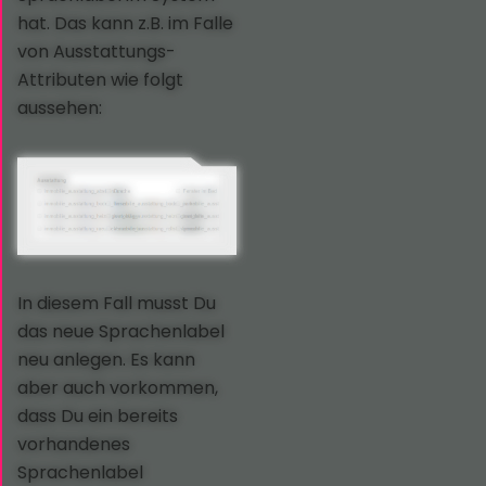
hat. Das kann z.B. im Falle
von Ausstattungs-
Attributen wie folgt
aussehen:
In diesem Fall musst Du
das neue Sprachenlabel
neu anlegen. Es kann
aber auch vorkommen,
dass Du ein bereits
vorhandenes
Sprachenlabel