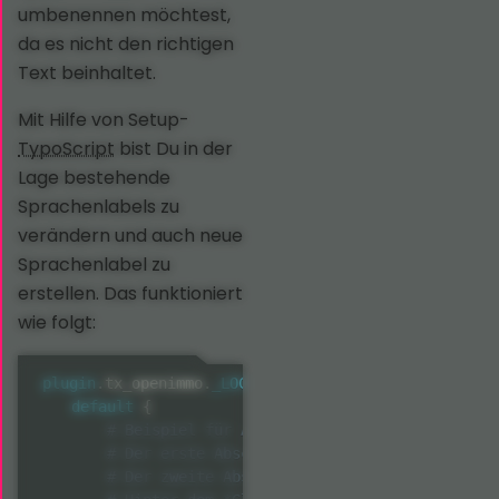
umbenennen möchtest,
da es nicht den richtigen
Text beinhaltet.
Mit Hilfe von Setup-
TypoScript
bist Du in der
Lage bestehende
Sprachenlabels zu
verändern und auch neue
Sprachenlabel zu
erstellen. Das funktioniert
wie folgt:
plugin
.
tx_openimmo
.
_LOCAL_LANG
{
default
{