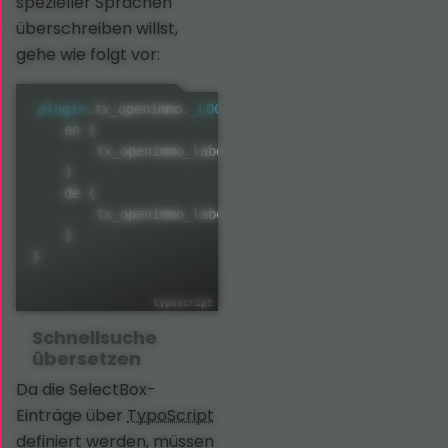
spezieller Sprachen
überschreiben willst,
gehe wie folgt vor:
plugin
.
tx_openimmo
.
_LOCAL_LANG
{
    en 
{
        tx_openimmo_label
.
immobilie_ausstattung_bad 
}
    de 
{
        tx_openimmo_label
.
immobilie_ausstattung_bad 
}
}
Schnellsuche
übersetzen
Da die SelectBox-
Einträge über
TypoScript
definiert werden, müssen