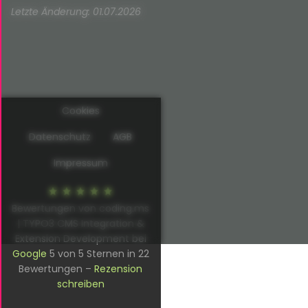
Letzte Änderung: 01.07.2026
Cookies
Datenschutz
AGB
Impressum
Bewertungen von coding.ms
| TYPO3 CMS Integration &
Extension Development bei
Google
5
von
5
Sternen in
22
Bewertungen –
Rezension
schreiben