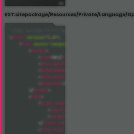
EXT:sitepackage/Resources/Private/Language/Op
<?xml version="1.0" encoding="utf-8" standalone="ye
<
xliff
version
=
"
1.0
"
>
<
file
source-language
=
"
en
"
target-language
=
"
de
"
<
header
>
<
type
>
</
type
>
en
<
description
>
</
description
>
<
authorName
>
</
authorName
>
Thomas Deuling
<
authorEmail
>
</
authorEmai
typo3@coding.ms
<
generator
>
</
generator
>
EXT:translator
</
header
>
<
body
>
<
trans-unit
id
=
"
tx_openimmo_label.search
<
source
>
we have some suggestions fo
<
target
>
wir haben neue Treffer zu Ih
</
trans-unit
>
<
trans-unit
id
=
"
tx_openimmo_label.search