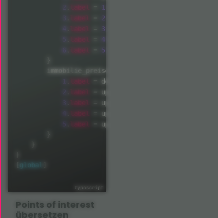
label
2
.
=
1
label
3
.
=
2
label
4
.
=
3
label
5
.
=
4
label
6
.
=
5
 or more

}
        immobilie_preise_nettokaltmiete 
{
label
1
.
=
 doesn't matter

label
2
.
=
 up to 
300
 €

label
3
.
=
 up to 
500
 €

label
4
.
=
 up to 
700
 €

label
5
.
=
 up to 
900
 €

}
}
}
[
global
]
Points of interest
übersetzen