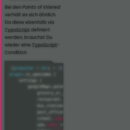
Bei den
Points of interest
verhält es sich ähnlich.
Da diese ebenfalls via
TypoScript
definiert
werden, brauchst Du
wieder eine
TypoScript
-
Condition:
[
globalVar
=
GP
:
L 
=
1
]
plugin
.
tx_openimmo 
{
    settings 
{
        googleMaps
.
pointsOfInterest
.
available 
{
label
            grocery_or_supermarket
.
=
 Supermärk
label
            restaurant
.
=
 Restaurants

label
            bus_station
.
=
 Bus 
&
 Bahn

label
            post_office
.
=
 Postfilialen

label
            school
.
=
 Schulen

label
            atm
.
=
 Geldautomaten
