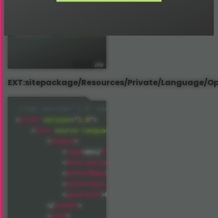
die
(
'Access denied.'
)
;
}
$GLOBALS
[
'TYPO3_CONF_VARS'
]
[
'SYS'
]
[
'locallangXMLOver
$GLOBALS
[
'TYPO3_CONF_VARS'
]
[
'SYS'
]
[
'locallangXMLOver
EXT:sitepackage/Resources/Private/Language/Op
<?xml version="1.0" encoding="utf-8" standalone="ye
<
xliff
version
=
"
1.0
"
>
<
file
source-language
=
"
en
"
product-name
=
"
openimm
<
header
>
<
type
>
</
type
>
en
<
description
>
</
description
>
<
authorName
>
</
authorName
>
Thomas Deuling
<
authorEmail
>
</
authorEmai
typo3@coding.ms
<
generator
>
</
generator
>
EXT:translator
</
header
>
<
body
>