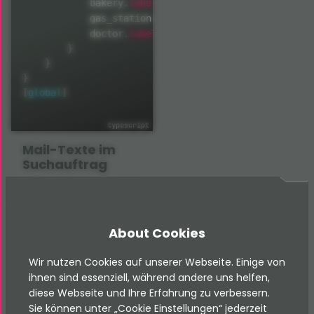
label
            bakery
.
=
 Bäckereien

label
            gas_station
.
=
 Tankstellen

label
            doctor
.
=
 Ärzte

}
}
}
[
global
]
Mail-Texte im
Suchauftrag
Die Übersetzungswerte
im Suchauftrag müssen
ein wenig speziell
About Cookies
übersetzt bzw.
angepasst werden, da
Wir nutzen Cookies auf unserer Webseite. Einige von
diese Mail mit einem
ihnen sind essenziell, während andere uns helfen,
diese Webseite und Ihre Erfahrung zu verbessern.
Symfony-Command
Sie können unter „Cookie Einstellungen“ jederzeit
verschickt wird. Kopiere