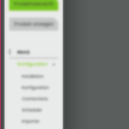
Produktübersicht
Produkt anzeigen
Menü
Konfiguration
Installation
Konfiguration
Connections
Scheduler
Importer