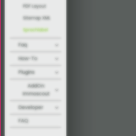
PDF Layout
Sitemap XML
Sprachlabel
Faq
How-To
Plugins
AddOn:
Immoscout
Developer
FAQ