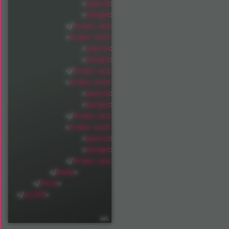
<
source
>
TYPO3-OpenImmo search reques
<
target
>
TYPO3-OpenImmo Suchauftrags-
</
trans-unit
>
<
trans-unit
id
=
"
tx_openimmo_label.search
<
source
>
TYPO3-OpenImmo search reques
<
target
>
TYPO3-OpenImmo Suchauftrags-
</
trans-unit
>
<
trans-unit
id
=
"
tx_openimmo_label.search
<
source
>
TYPO3-OpenImmo search reques
<
target
>
TYPO3-OpenImmo Suchauftrag-A
</
trans-unit
>
<
trans-unit
id
=
"
tx_openimmo_label.search
<
source
>
TYPO3-OpenImmo search reques
<
target
>
TYPO3-OpenImmo Suchauftrag-T
</
trans-unit
>
</
body
>
</
file
>
</
xliff
>