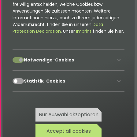
freiwillig entscheiden, welche Cookies bzw.
einfach die
Anwendungen Sie zulassen möchten. Weitere
erforderlichen
Informationen hierzu, auch zu Ihrem jederzeitigen
Sprachdateien in Dein
Widerrufsrecht, finden Sie in unseren
Data
Protection Declaration
. Unser
Imprint
finden Sie hier.
Sitepackage und
verändere die
entsprechenden Label.
Mit Hilfe der
accept
Notwendige-Cookies
ext_localconf.php
können diese
accept
Übersetzungen dann
Statistik-Cookies
bekannt gemacht
werden.
EXT:sitepackage/ext_localconf.php
Nur Auswahl akzeptieren
<?php
Accept all cookies
if
(
!
defined
(
'TYPO3'
)
)
{