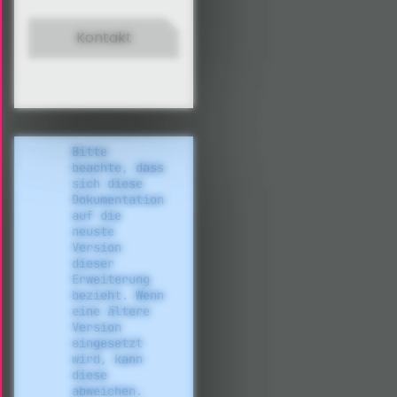
Kontakt
Bitte
beachte, dass
sich diese
Dokumentation
auf die
neuste
Version
dieser
Erweiterung
bezieht. Wenn
eine ältere
Version
eingesetzt
wird, kann
diese
abweichen.