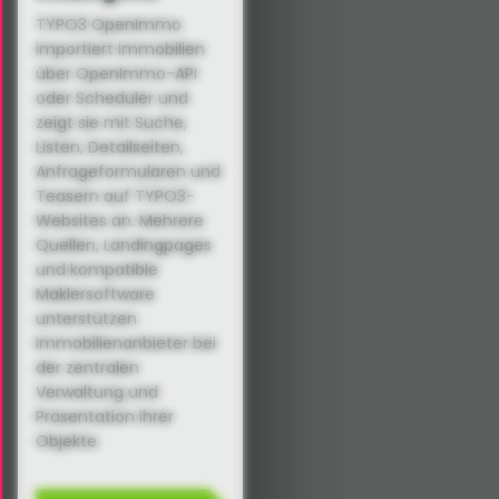
TYPO3 OpenImmo
importiert Immobilien
über OpenImmo-API
oder Scheduler und
zeigt sie mit Suche,
Listen, Detailseiten,
Anfrageformularen und
Teasern auf TYPO3-
Websites an. Mehrere
Quellen, Landingpages
und kompatible
Maklersoftware
unterstützen
Immobilienanbieter bei
der zentralen
Verwaltung und
Präsentation ihrer
Objekte.