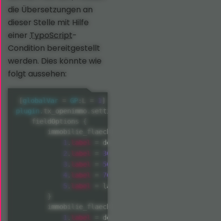
die Übersetzungen an
dieser Stelle mit Hilfe
einer
TypoScript
-
Condition bereitgestellt
werden. Dies könnte wie
folgt aussehen:
[
globalVar
=
GP
:
L 
=
1
]
plugin
.
tx_openimmo
.
settings
.
search
{
    fieldOptions 
{
        immobilie_flaechen_wohnflaeche 
{
label
1
.
=
 doesn't matter

label
2
.
=
30
-
50
 m²

label
3
.
=
50
-
70
 m²

label
4
.
=
70
-
90
 m²

label
5
.
=
 larger than 
90
 m²

}
        immobilie_flaechen_anzahlZimmer 
{
label
1
.
=
 doesn't matter
