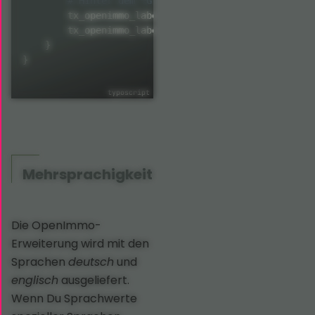
        tx_openimmo_label
.
immobilie_ausstattung_bad_
        tx_openimmo_label
.
immobilie_ausstattung_bad_
}
}
Mehrsprachigkeit
Die OpenImmo-
Erweiterung wird mit den
Sprachen
deutsch
und
englisch
ausgeliefert.
Wenn Du Sprachwerte