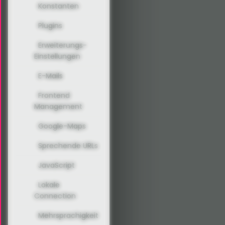
Konstanten
Plugins
Erweiterungs-
Einstellungen
E-Mails
Frontend
Management
Google-Maps
Sprechende URLs
JavaScript
Lokale
Connection
Mehrsprachigkeit