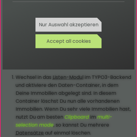
Erweiterung
Connections
eingeführt. Mit Hilfe der
Connections ist es möglich, Immobilien aus
mehreren unterschiedlichen OpenImmo-Software
Nur Auswahl akzeptieren
in einem TYPO3 anzuzeigen.
Wenn Du bereits eine jüngere Version der OpeImmo
Accept all cookies
im Einsatz hast, musst Du die Schnittstellen-
Konfiguration migrieren. Dieser Artikel zeigt Dir wie
Du vorgehen musst.
Wechsel in das
Listen-Modul
im TYPO3-Backend
und aktiviere den Daten-Container, in dem
Deine Immobilien abgelegt sind. In diesem
Container löschst Du nun alle vorhandenen
Immobilien. Wenn Du sehr viele Immobilien hast,
nutzt Du am besten
Clipboard
im
multi-
selection mode
, so kannst Du mehrere
Datensätze
auf einmal löschen.