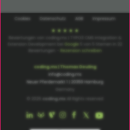
Cookies
Datenschutz
AGB
Impressum
Bewertungen von coding.ms | TYPO3 CMS Integration &
Extension Development bei
Google
5
von
5
Sternen in
22
Bewertungen –
Rezension schreiben
coding.ms | Thomas Deuling
info@coding.ms
Neuer Pferdemarkt 1 | 20359 Hamburg
Germany
© 2026
coding.ms
All Rights reserved