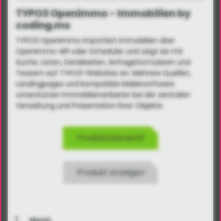
TYPO3 Openimmo - Immobilien by
coding.ms
TYPO3 OpenImmo importiert Immobilien über
OpenImmo-API oder Scheduler und zeigt sie mit
Suche, Listen, Detailseiten, Anfrageformularen und
Teasern auf TYPO3-Websites an. Mehrere Quellen,
Landingpages und kompatible Maklersoftware
unterstützen Immobilienanbieter bei der zentralen
Verwaltung und Präsentation ihrer Objekte.
Produktübersicht
Produkt anzeigen
Menü