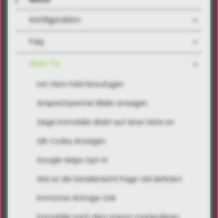
Konfiguration
Faq
How-To
List-Item Feld hinzufügen
Ansprechpartner Bilder anzeigen
Zeige Immobilie direkt auf einer Seite an
QR-Codes Anzeigen
Google-Maps Opt-In
Wie ist die Detailansicht Page-Uid definiert
Immomio Anfrage-Link
Immobilie nach dem Import manipulieren