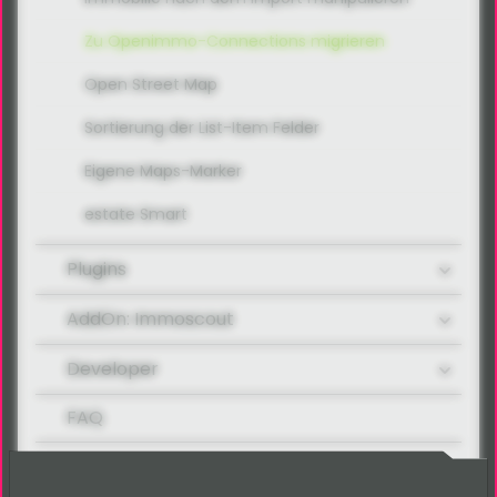
Zu Openimmo-Connections migrieren
Open Street Map
Sortierung der List-Item Felder
Eigene Maps-Marker
estate Smart
Plugins
AddOn: Immoscout
Developer
FAQ