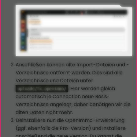
Anschließen können alte Import-Dateien und -
Verzeichnisse entfernt werden. Dies sind alle
Verzeichnisse und Dateien unter
. Hier werden gleich
uploads/tx_openimmo/
automatisch je Connection neue Basis-
Verzeichnisse angelegt, daher benötigen wir die
alten Daten nicht mehr.
Deinstalliere nun die OpenImmo-Erweiterung
(ggf. ebenfalls die Pro-Version) und installiere
anschießend die neue Version. Du kannst die