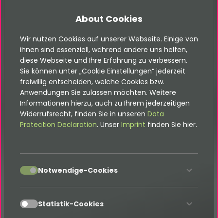
Kontakt
About Cookies
Wir nutzen Cookies auf unserer Webseite. Einige von
ihnen sind essenziell, während andere uns helfen,
diese Webseite und Ihre Erfahrung zu verbessern.
Sie können unter „Cookie Einstellungen“ jederzeit
Bitte beachte, dass sich diese
freiwillig entscheiden, welche Cookies bzw.
Dokumentation auf die neuste Version
dieser Erweiterung bezieht. Wenn eine
Anwendungen Sie zulassen möchten. Weitere
ältere Version eingesetzt wird, kann
Informationen hierzu, auch zu Ihrem jederzeitigen
diese abweichen. Die jeweils passende
Widerrufsrecht, finden Sie in unseren
Data
Dokumentation befindet sich im
Protection Declaration
. Unser
Imprint
finden Sie hier.
Dokumentation-Verzeichnis der
Erweiterung.
accept
Notwendige-Cookies
Migration zu OpenImmo-Connections
accept
Statistik-Cookies
Mit der Version 3.0.0 werden in der OpenImmo-