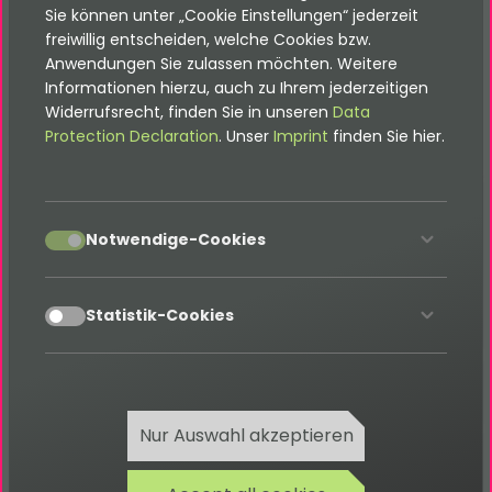
Sie können unter „Cookie Einstellungen“ jederzeit
TypoScript
-Setup
freiwillig entscheiden, welche Cookies bzw.
Anwendungen Sie zulassen möchten. Weitere
Informationen hierzu, auch zu Ihrem jederzeitigen
Die komplette Definition des Formulars wir mit dem
Widerrufsrecht, finden Sie in unseren
Data
folgenden Setup-
TypoScript
gemacht:
Protection Declaration
. Unser
Imprint
finden Sie hier.
plugin
.
tx_fluidform
.
settings
.
forms
.
contactSmall 
<
p
plugin
.
tx_fluidform
.
settings
.
forms
.
contactSmall 
{
accept
Notwendige-Cookies
    configuration 
{
        ajax 
=
1
}
accept
Statistik-Cookies
    fieldsets 
{
        complete 
<
plugin
.
tx_fluidform
.
presets
.
field
        complete 
{
fields
{
                message 
<
plugin
.
tx_fluidform
.
preset
Nur Auswahl akzeptieren
                message 
{
required
=
1