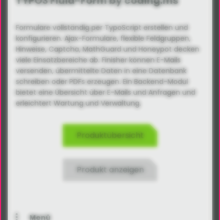
TYPO3 Fluid-Form by coding.ms
Formulare vollständig per TypoScript erstellen und
konfigurieren. Ajax-Formulare, flexible Feldgruppen,
Hinweise, Captcha, MathGuard und Honeypot decken
viele Einsatzbereiche ab. Finisher können E-Mails
versenden, übermittelte Daten in eine Datenbank
schreiben oder PDFs erzeugen. Ein Backend-Modul
bietet eine Übersicht über E-Mails und Anfragen und
erleichtert Wartung und Verwaltung.
Produktübersicht
Produkt anzeigen
Menü