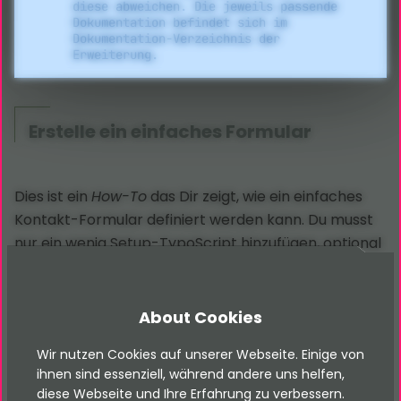
diese abweichen. Die jeweils passende
Dokumentation befindet sich im
Dokumentation-Verzeichnis der
Erweiterung.
Erstelle ein einfaches Formular
Dies ist ein
How-To
das Dir zeigt, wie ein einfaches
Kontakt-Formular definiert werden kann. Du musst
nur ein wenig Setup-
TypoScript
hinzufügen, optional
ein paar
TypoScript
-Konstanten für eine
Konfiguration und das Formular mit Hilfe von Page-
TypoScript
im Backend auswählbar machen.
About Cookies
Wir nutzen Cookies auf unserer Webseite. Einige von
ihnen sind essenziell, während andere uns helfen,
diese Webseite und Ihre Erfahrung zu verbessern.