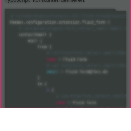
TypoScript
-Konstanten definieren:
themes
.
configuration
.
extension
.
fluid_form 
{
    contactSmall 
{
        mail 
{
            from 
{
name
=
 Fluid
-
Form

email
=
 fluid
-
form@t3co
.
de

}
            to 
{
0
{
name
=
 Fluid form

email
=
 fluid
-
form
-
to0@t3co
.
de

}
}