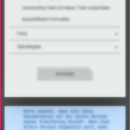
Verstecktes Feld mit News-Titel vorbefüllen
Auswählbare Formulare
FAQ
Developer
Kontakt
Bitte beachte, dass sich diese
Dokumentation auf die neuste Version
dieser Erweiterung bezieht. Wenn eine
ältere Version eingesetzt wird, kann