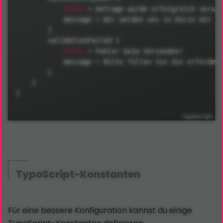
title
=
 Anfrage wurde erfolgreich versch
            message 
=
 Wir werden uns in Kürze mit I
}
        validationFailed 
{
title
=
 Fehler beim Versenden
!
            message 
=
 Bitte füllen Sie die erforder
}
}
}
TypoScript
-Konstanten
Für eine bessere Konfiguration kannst du einige