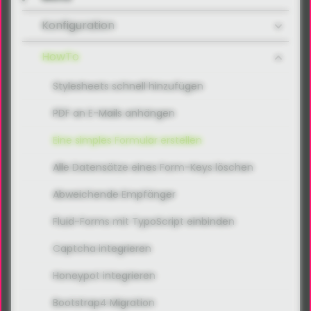
Konfiguration
HowTo
Stylesheets schnell hinzufügen
PDF an E-Mails anhängen
Eine simples Formular erstellen
Alle Datensätze eines Form-Keys löschen
Abweichende Empfänger
Fluid-Forms mit TypoScript einbinden
Captcha integrieren
Honeypot integrieren
Bootstrap4 Migration