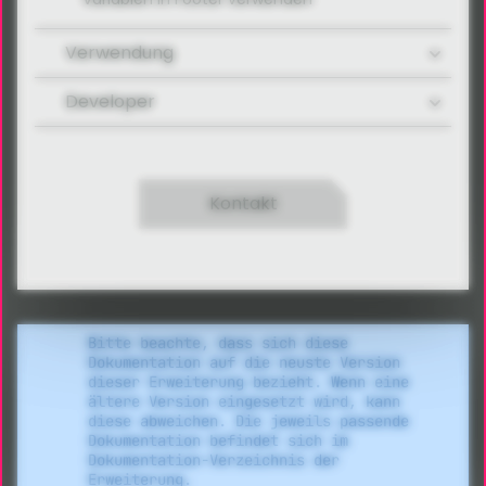
Verwendung
Developer
Kontakt
Bitte beachte, dass sich diese
Dokumentation auf die neuste Version
dieser Erweiterung bezieht. Wenn eine
ältere Version eingesetzt wird, kann
diese abweichen. Die jeweils passende
Dokumentation befindet sich im
Dokumentation-Verzeichnis der
Erweiterung.