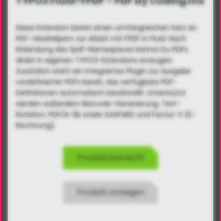
TYPO3 Fluid-FPDF - PDF by coding.ms
Diese Extension bietet einen umfangreichen Satz an
PDF-ViewHelpern zur Arbeit mit FPDF in Fluid. Nach
Einbindung des fpdf-Namespaces kannst Du PDFs
direkt in eigenen TYPO3-Extensions erzeugen.
Zusätzlich steht ein integriertes Plugin zur Ausgabe
vordefinierter PDFs bereit, das verfügbare PDF-
Definitionen automatisch bereitstellt. Unterstützt
werden außerdem Barcode-Generierung, Text-
Rotation, PDF/A-3b sowie ZUGFeRD und Factur-X (E-
Rechnung).
Produktübersicht
Produkt anzeigen