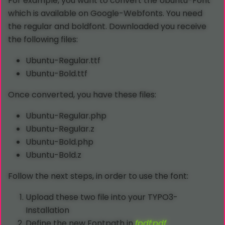
For example, you want to convert the Ubuntu-Font
which is available on Google-Webfonts. You need
the regular and boldfont. Downloaded you receive
the following files:
Ubuntu-Regular.ttf
Ubuntu-Bold.ttf
Once converted, you have these files:
Ubuntu-Regular.php
Ubuntu-Regular.z
Ubuntu-Bold.php
Ubuntu-Bold.z
Follow the next steps, in order to use the font:
Upload these two file into your TYPO3-
Installation
Define the new Fontpath in
fpdf:pdf