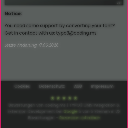
Notice:
You need some support by converting your font?
Get in contact with us: typo3@coding.ms
Letzte Änderung: 17.06.2026
Cookies
Datenschutz
AGB
Impressum
Bewertungen von coding.ms | TYPO3 CMS Integration &
Extension Development bei
Google
5
von
5
Sternen in
22
Bewertungen –
Rezension schreiben