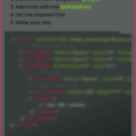
Add fonts with the
fpdf:addFont
Set the required font
Write your text
<
fpdf:
pdf
fontPath
=
"
EXT:theme_bootstrap4/Resources/
<!-- Add required Fonts -->
<
fpdf:
addFont
family
=
"
Ubuntu
"
style
="
N
"
filename
<
fpdf:
addFont
family
=
"
Ubuntu
"
style
="
B
"
filename
<
fpdf:
addPage
orientation
=
"
P
"
size
=
"
A4
"
>
<!-- Set font -->
<
fpdf:
setFont
family
=
"
Ubuntu
"
style
="
N
"
size
<!-- Write your text -->
<
fpdf:
multiCell
width
=
"
100
"
height
=
"
5
"
text
=
<
f:
comment
>
            // Your PDF content...

</
f:
comment
>
</
fpdf:
addPage
>
</
fpdf:
pdf
>