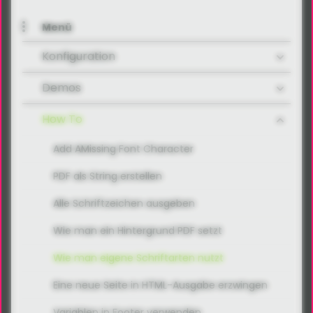
Menü
Konfiguration
Demos
How To
Add AMissing Font Character
PDF als String erstellen
Alle Schriftzeichen ausgeben
Wie man ein Hintergrund PDF setzt
Wie man eigene Schriftarten nutzt
Eine neue Seite in HTML-Ausgabe erzwingen
Variablen in Footer verwenden