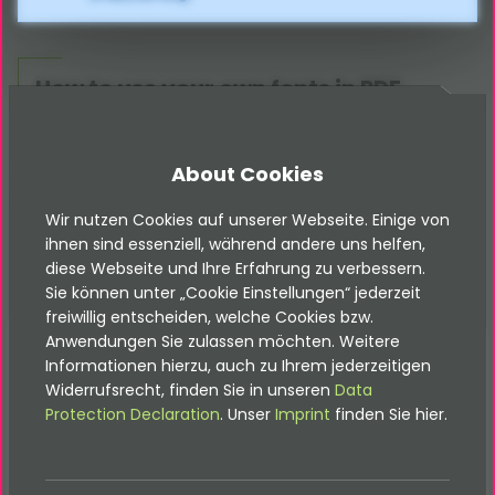
How to use your own fonts in PDF
For using your own fonts in
Fluid
-FPDF, you need to
About Cookies
convert the fonts into a special format.
Wir nutzen Cookies auf unserer Webseite. Einige von
The FPDF-Website supports a small Converting-
ihnen sind essenziell, während andere uns helfen,
diese Webseite und Ihre Erfahrung zu verbessern.
Tool:
http://www.fpdf.org/makefont/
Sie können unter „Cookie Einstellungen“ jederzeit
freiwillig entscheiden, welche Cookies bzw.
Anwendungen Sie zulassen möchten. Weitere
Informationen hierzu, auch zu Ihrem jederzeitigen
Widerrufsrecht, finden Sie in unseren
Data
Protection Declaration
. Unser
Imprint
finden Sie hier.