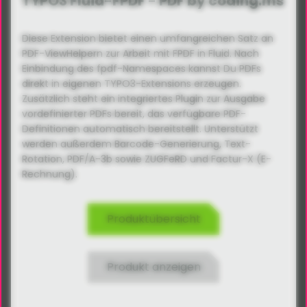
TYPO3 Fluid-FPDF - PDF by coding.ms
Diese Extension bietet einen umfangreichen Satz an
PDF-ViewHelpern zur Arbeit mit FPDF in Fluid. Nach
Einbindung des fpdf-Namespaces kannst Du PDFs
direkt in eigenen TYPO3-Extensions erzeugen.
Zusätzlich steht ein integriertes Plugin zur Ausgabe
vordefinierter PDFs bereit, das verfügbare PDF-
Definitionen automatisch bereitstellt. Unterstützt
werden außerdem Barcode-Generierung, Text-
Rotation, PDF/A-3b sowie ZUGFeRD und Factur-X (E-
Rechnung).
Produktübersicht
Produkt anzeigen