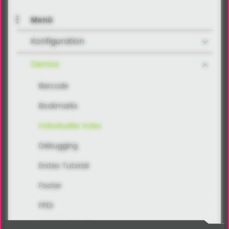
Menü
Konfiguration
Demos
Barcode
Bookmarks
Individueller Index
Debugging
Erstes Tutorial
Footer
FPDI
Html Multi Cell