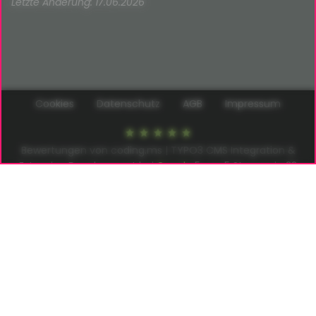
Letzte Änderung: 17.06.2026
Cookies
Datenschutz
AGB
Impressum
Bewertungen von coding.ms | TYPO3 CMS Integration &
Extension Development bei
Google
5
von
5
Sternen in
22
Bewertungen –
Rezension schreiben
coding.ms | Thomas Deuling
info@coding.ms
Neuer Pferdemarkt 1 | 20359 Hamburg
Germany
© 2026
coding.ms
All Rights reserved