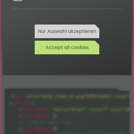
Bitte beachte, dass sich diese
Dokumentation auf die neuste Version
dieser Erweiterung bezieht. Wenn eine
ältere Version eingesetzt wird, kann
diese abweichen. Die jeweils passende
Nur Auswahl akzeptieren
Dokumentation befindet sich im
Dokumentation-Verzeichnis der
Erweiterung.
Accept all cookies
Fluid
FPDF Tutorial Custom Index
<
html
xmlns
=
"
http://www.w3.org/1999/xhtml
"
lang
=
"
en
<
fpdf:
pdf
>
<
fpdf:
setFont
family
=
"
Arial
"
style
="
"
size
=
"
15
"
<
fpdf:
addPage
/>
<!-- Add an empty page -->
<
fpdf:
addPage
/>