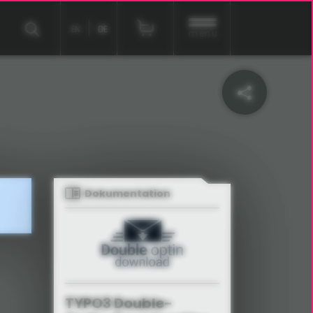
EN
DE
menu
Dokumentation
TYPO3 Double-