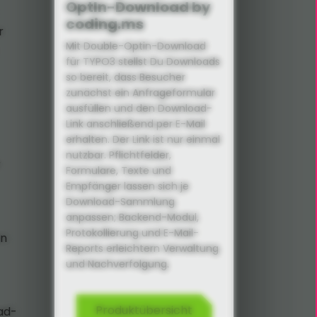
OptIn-Download by
coding.ms
r
Mit Double-Optin-Download
für TYPO3 stellst Du Downloads
so bereit, dass Besucher
zunächst ein Anfrageformular
ausfüllen und den Download-
Link anschließend per E-Mail
erhalten. Der Link ist nur einmal
nutzbar. Pflichtfelder,
r
Formulare, Texte und
Empfänger lassen sich je
Download-Sammlung
anpassen; Backend-Modul,
Protokollierung und E-Mail-
en
Reports erleichtern Verwaltung
und Nachverfolgung.
Produktübersicht
ad-