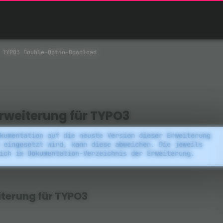
TYPO3 Double-Optin-Download
weiterung für TYPO3
kumentation auf die neuste Version dieser Erweiterung
 eingesetzt wird, kann diese abweichen. Die jeweils
ich im Dokumentation-Verzeichnis der Erweiterung.
terung für TYPO3