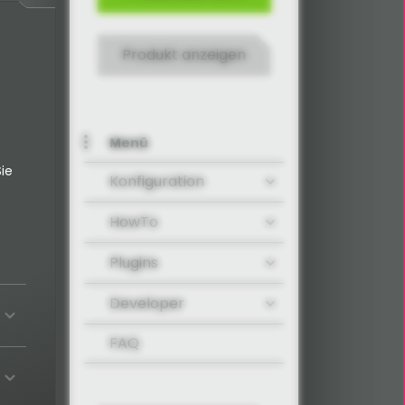
Produkt anzeigen
n
Menü
ie
Konfiguration
HowTo
Plugins
Developer
FAQ