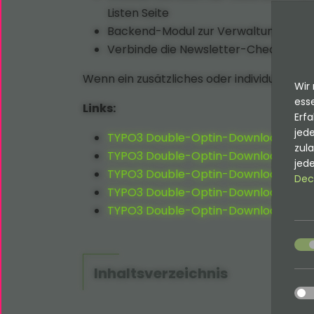
Listen Seite
Backend-Modul zur Verwaltung von
Verbinde die Newsletter-Checkbox m
Wenn ein zusätzliches oder individuelles F
Wir 
esse
Links:
Erfa
jede
TYPO3 Double-Optin-Download Dok
zul
TYPO3 Double-Optin-Download Bug-
jede
TYPO3 Double-Optin-Download Repo
Dec
TYPO3 Double-Optin-Download Produ
TYPO3 Double-Optin-Download Dok
acce
Inhaltsverzeichnis
acce