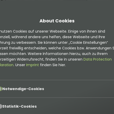
 Download und Empfänger
Datensätze
it CleverReach um noch einfacher Kontakte zu sammel
About Cookies
eature benötigt wird - kontaktiere uns gern!
nutzen Cookies auf unserer Webseite. Einige von ihnen sind
nziell, während andere uns helfen, diese Webseite und Ihre
hrung zu verbessern. Sie können unter „Cookie Einstellungen“
rzeit freiwillig entscheiden, welche Cookies bzw. Anwendungen S
umentation
assen möchten. Weitere Informationen hierzu, auch zu Ihrem
Tracker
rzeitigen Widerrufsrecht, finden Sie in unseren
Data Protection
sitory
laration
. Unser
Imprint
finden Sie hier.
ktdetails
umentation
pt
Notwendige-Cookies
pt
Statistik-Cookies