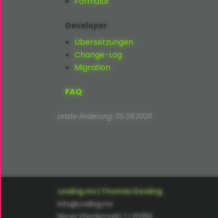
Formular
Developer
Übersetzungen
Change-Log
Migration
FAQ
Letzte Änderung: 05.08.2026
coding.ms | Thomas Deuling
info@coding.ms
Neuer Pferdemarkt 1 | 20359