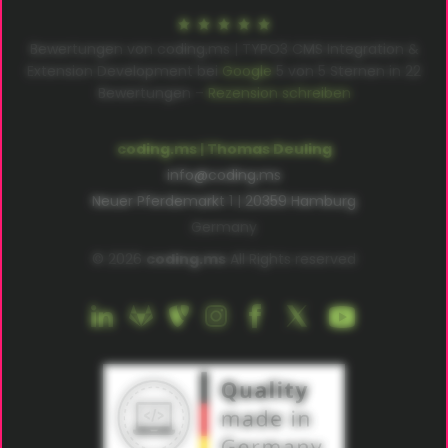
Bewertungen von coding.ms | TYPO3 CMS Integration &
Extension Development bei
Google
5
von
5
Sternen in
22
Bewertungen –
Rezension schreiben
coding.ms | Thomas Deuling
info@coding.ms
Neuer Pferdemarkt 1 | 20359 Hamburg
Germany
© 2026
coding.ms
All Rights reserved