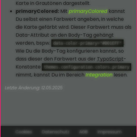
Karte in Grautönen dargestellt.
primaryColored:
Mit
primaryColored
kannst
Du selbst einen Farbwert angeben, in welche
die Karte gefärbt wird. Dieser Farbwert muss als
Data-Attribut an den Body-Tag gehängt
werden, bspw.
.
data-color-primary="#001EFF"
Wie Du die Body-Tag konfigurieren kannst, so
dass dieser den Farbwert aus der
TypoScript
-
Konstante
themes.configuration.colors.primary
nimmt, kannst Du im Bereich
Integration
lesen.
Letzte Änderung: 12.05.2025
Cookies
Datenschutz
AGB
Impressum