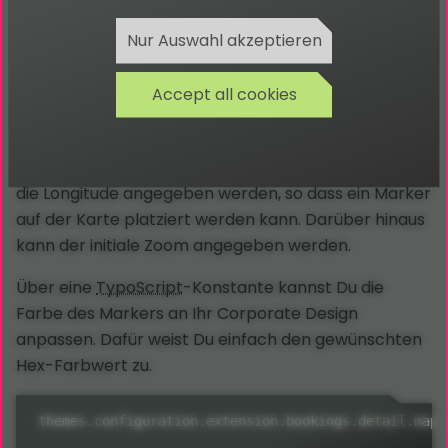
Nur Auswahl akzeptieren
Konfiguration der Map-Marker
Accept all cookies
In jedem Buchungs-Objekt können die Latitude und
die Longitude angegeben werden, so dass ein Marker
auf der Karte platziert werden kann. Darüber hinaus
kann der initiale Zoom angegeben werden.
Über eine
TypoScript
-Konstante kannst Du die
Farbe des Markers an Ihr Corporate Design
anpassen. Dafür weist Du einfach den gewünschten
Hex-Farbwert zu.
themes
.
configuration
.
extension
.
bookings
.
detail
.
map
.