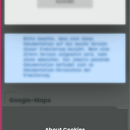
Kontakt
Bitte beachte, dass sich diese
Dokumentation auf die neuste Version
dieser Erweiterung bezieht. Wenn eine
ältere Version eingesetzt wird, kann
diese abweichen. Die jeweils passende
Dokumentation befindet sich im
Dokumentation-Verzeichnis der
Erweiterung.
Google-Maps
Google-Maps
API
konfigurieren
About Cookies