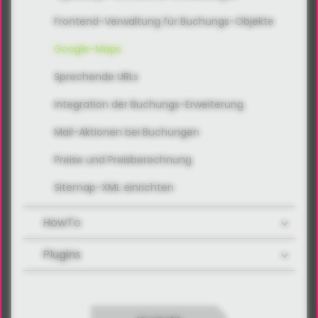
Frontend-Verwaltung für Buchungs-Objekte
Google-Maps
Sprechende URLs
Integration der Buchungs-Erweiterung
Mail-Aktionen bei Buchungen
Preise und Preisberechnung
Sitemap-XML einrichten
HowTo
Plugins