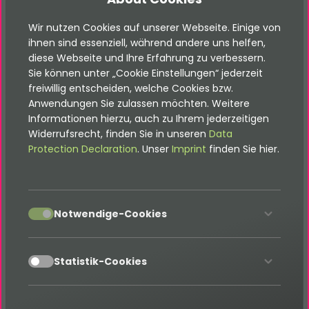
Wir nutzen Cookies auf unserer Webseite. Einige von
Die Einbindung der Google-Maps
API
kann über zwei
ihnen sind essenziell, während andere uns helfen,
TypoScript
-Konstanten konfiguriert werden. Über
diese Webseite und Ihre Erfahrung zu verbessern.
Sie können unter „Cookie Einstellungen“ jederzeit
die erste Konstante
gibst Du den Google-
apiKey
freiwillig entscheiden, welche Cookies bzw.
Maps
API
-Key an.
Anwendungen Sie zulassen möchten. Weitere
Informationen hierzu, auch zu Ihrem jederzeitigen
themes
.
configuration
.
javascript
.
google
.
maps
.
apiKey 
Widerrufsrecht, finden Sie in unseren
Data
Protection Declaration
. Unser
Imprint
finden Sie hier.
Über eine zweite Konstante können weitere
Libraries, wie z.B. die Places-Library für die Einbindung
accept
Notwendige-Cookies
definiert werden.
accept
Statistik-Cookies
themes
.
configuration
.
javascript
.
google
.
maps
.
places 