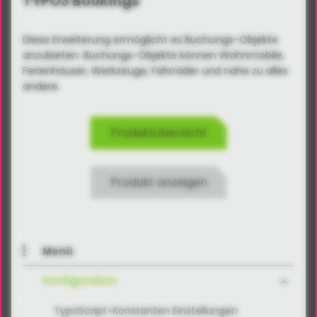
TYPO3 Bookings
Diese Erweiterung ermöglicht es Buchungs-Objekte
anzubieten. Buchungs-Objekte können Wohnmobile,
Ferienhäuser, Werkzeuge, Fahrräder und nahe zu alles
andere.
Produktübersicht
Produkt anzeigen
Menü
Konfiguration
TypoScript-Konstanten Einstellungen