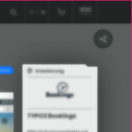
EN
DE
menu
emium
Erweiterung
EXT:bookings
TYPO3 Bookings