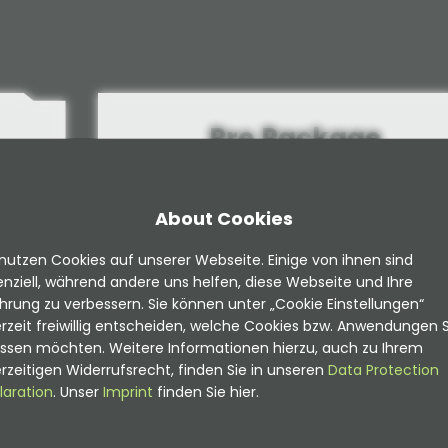
Pro Package
600,00 €
zzgl. MwSt.
About Cookies
In den Warenkorb
nutzen Cookies auf unserer Webseite. Einige von ihnen sind
nziell, während andere uns helfen, diese Webseite und Ihre
hrung zu verbessern. Sie können unter „Cookie Einstellungen“
rzeit freiwillig entscheiden, welche Cookies bzw. Anwendungen S
Erfordert das Basic-Paket!
assen möchten. Weitere Informationen hierzu, auch zu Ihrem
Alles aus dem Basic-Paket - da dies
rzeitigen Widerrufsrecht, finden Sie in unseren
Data Protection
erforderlich ist!
laration
. Unser
Imprint
finden Sie hier.
Zeitlich unbegrenzte Nutzung