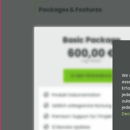
Packages & Features
Basic Package
600,00 €
zzgl. MwSt.
In den Warenkorb
Wir 
esse
Erfa
jede
Produkt Dokumentation
zul
Zeitlich unbegrenzte Nutzung
jede
Dec
Premium-Support für 1 Projekt
12 Monate Updates