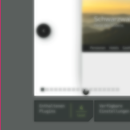
Enthaltenen
Verfügbare
4
Plugins
Einstellungen
local