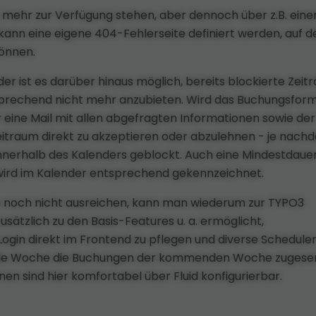
t mehr zur Verfügung stehen, aber dennoch über z.B. eine
kann eine eigene 404-Fehlerseite definiert werden, auf d
önnen.
r ist es darüber hinaus möglich, bereits blockierte Zei
prechend nicht mehr anzubieten. Wird das Buchungsform
r eine Mail mit allen abgefragten Informationen sowie der
eitraum direkt zu akzeptieren oder abzulehnen - je nach
nnerhalb des Kalenders geblockt. Auch eine Mindestdauer
 wird im Kalender entsprechend gekennzeichnet.
on noch nicht ausreichen, kann man wiederum zur TYPO3
usätzlich zu den Basis-Features u. a. ermöglicht,
gin direkt im Frontend zu pflegen und diverse Schedule
mal die Woche die Buchungen der kommenden Woche zuges
en sind hier komfortabel über Fluid konfigurierbar.