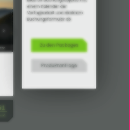
Bilde Dir Buchungsobjekte mit
einem Kalender der
Verfügbarkeit und direktem
Buchungsformular ab
Zu den Packages
Produktanfrage
41
ocal