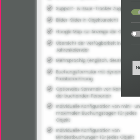
Support- & Issue-Tracker Zugang
acce
Bilder-Slider in Objektansicht
acce
Google Map zur Anzeige der Objektpos
Übersicht der Verfügbarkeit in
Jahreskalender
Mehrsprachig (englisch, deutsch)
N
Buchungsformular mit dynamischer
Preisberechnung
Optionales Sammeln von Namen und A
der buchenden Personen
Individuelle Konfiguration von mini- u
maximalen Buchungstagen für jedes
Objekt
Individuelle Konfiguration von
Mindestbuchungen für jedes Objekt