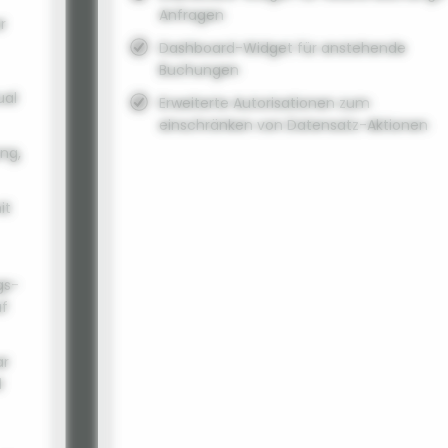
Anfragen
r
Dashboard-Widget für anstehende
Buchungen
ual
Erweiterte Autorisationen zum
einschränken von Datensatz-Aktionen
ung,
it
gs-
uf
ar
d