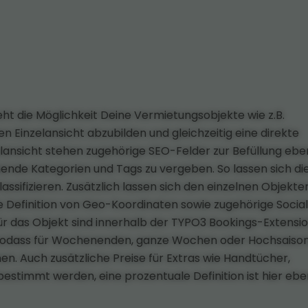
ht die Möglichkeit Deine Vermietungsobjekte wie z.B.
en Einzelansicht abzubilden und gleichzeitig eine direkte
elansicht stehen zugehörige SEO-Felder zur Befüllung eb
hende Kategorien und Tags zu vergeben. So lassen sich di
sifizieren. Zusätzlich lassen sich den einzelnen Objekte
 Definition von Geo-Koordinaten sowie zugehörige Socia
ür das Objekt sind innerhalb der TYPO3 Bookings-Extensio
en, sodass für Wochenenden, ganze Wochen oder Hochsaiso
en. Auch zusätzliche Preise für Extras wie Handtücher,
bestimmt werden, eine prozentuale Definition ist hier ebe