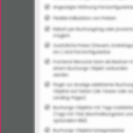
Angezeigte Währung frei konfigurierba
Flexible Kalkulation von Preisen
Rabatt per Buchungstag oder prozent
möglich
Zusätzliche Preise (Steuern, Endreinig
etc.) sind frei konfigurierbar
Frontend-Benutzer kann als Besitzer m
einem Buchungs-Objekt verbunden
werden
Plugin zur Anzeige selektierter Buchun
Objekte auf Seiten (als Teaser oder a
Landing-Pages)
Buchungs-Objekte mit Tags markierb
(Tags mit Titel, Beschreibungstext un
optionalem Bild)
Buchungs-Objekte kategorisierbar