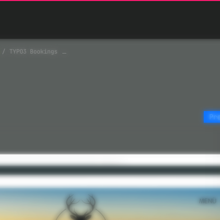
TYPO3 Bookings
Pr