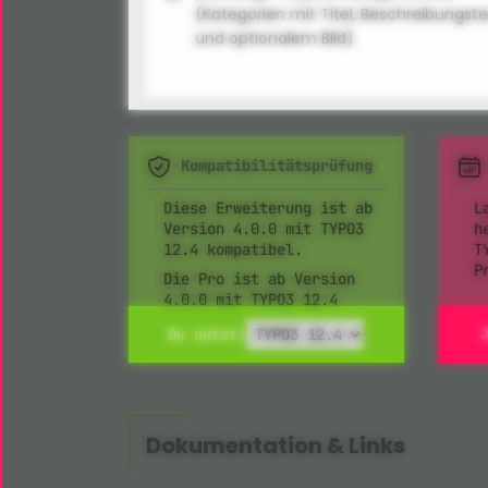
(Kategorien mit Titel, Beschreibungste
und optionalem Bild)
Kompatibilitätsprüfung
Diese Erweiterung ist ab
L
Version 4.0.0 mit TYPO3
h
12.4 kompatibel.
T
P
Die Pro ist ab Version
4.0.0 mit TYPO3 12.4
kompatibel.
Du nutzt:
Dokumentation & Links