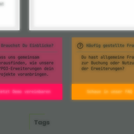
xt
Brauchst Du Einblicke?
Häufig gestellte Fra
ass uns gemeinsam
Du hast allgemeine Fra
erausfinden, wie unsere
zur Buchung oder Nutzu
YPO3-Erweiterungen dein
der Erweiterungen?
rojekte voranbringen.
Jetzt Demo vereinbaren
Schaue in unser FAQ
Tags