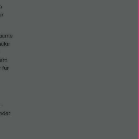
n
er
träume
ular
dem
 für
r-
endet