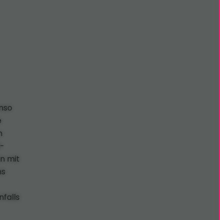
enso
e
n
l-
n mit
ns
nfalls