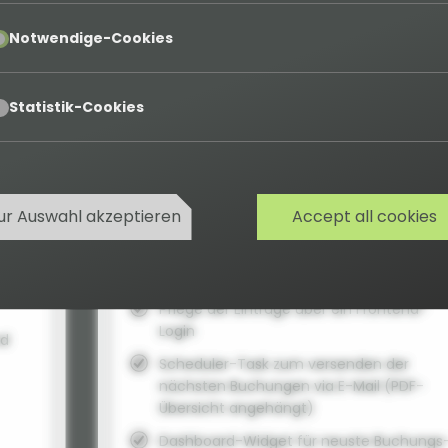
Premium-Support für 1 Projekt
pt
Notwendige-Cookies
12 Monate Updates
Support- & Issue-Tracker Zugang
pt
ition
Statistik-Cookies
Preise können für unterschiedliche Saiso
angepasst werden
Buchungsanfragen einfach mit E-Maillink
akzteptieren oder ablehnen
ur Auswahl akzeptieren
Accept all cookies
Praktisches Backendmodul zur Pflege der
Einträge (Buchungen, Objekte, Tags und
Kategorien)
lter
Pflege der Einträge über ein Frontend-
Login
nd
Scheduler-Task zum versenden der
nächsten Buchungen via E-Mail (PDF-
Übersicht angehängt)
Dashboard-Widget für neuste Buchungs