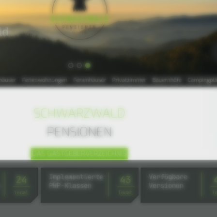
Implementierte
Verfügbare
24
43
PHP-Klassen
Versionen
local
local
l