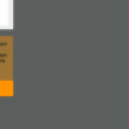
gen
gen
ng