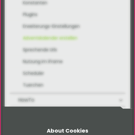
Konstanten
Plugins
Erweiterungs-Einstellungen
Adventskalender erstellen
Sprechende Urls
Nutzung im iFrame
Scheduler
Tuerchen
HowTo
Türchen
FAQ
About Cookies