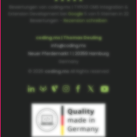
Bewertungen von coding.ms | TYPO3 CMS Integration &
Extension Development bei
Google
5
von
5
Sternen in
22
Bewertungen –
Rezension schreiben
coding.ms | Thomas Deuling
info@coding.ms
Neuer Pferdemarkt 1 | 20359 Hamburg
Germany
© 2026
coding.ms
All Rights reserved