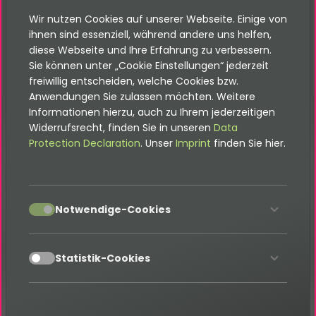
Developer
Wir nutzen Cookies auf unserer Webseite. Einige von
ihnen sind essenziell, während andere uns helfen,
FAQ
diese Webseite und Ihre Erfahrung zu verbessern.
Sie können unter „Cookie Einstellungen“ jederzeit
freiwillig entscheiden, welche Cookies bzw.
Anwendungen Sie zulassen möchten. Weitere
Kontakt
Informationen hierzu, auch zu Ihrem jederzeitigen
Widerrufsrecht, finden Sie in unseren
Data
Protection Declaration
. Unser
Imprint
finden Sie hier.
Bitte beachte, dass sich diese
accept
Notwendige-Cookies
Dokumentation auf die neuste Version
dieser Erweiterung bezieht. Wenn eine
ältere Version eingesetzt wird, kann
diese abweichen. Die jeweils passende
accept
Statistik-Cookies
Dokumentation befindet sich im
Dokumentation-Verzeichnis der
Erweiterung.