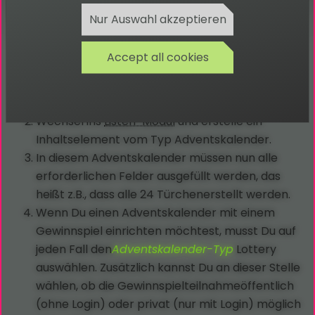
Nur Auswahl akzeptieren
Erstellung der
Datensätze
Accept all cookies
Erstelle eine Seite, auf dem der
Adventskalender verwendet werden soll.
Wechsel ins
Listen-Modul
und erstelle ein
Inhaltselement vom Typ Adventskalender.
In diesem Adventskalender müssen nun alle
erforderlichen Felder ausgefüllt werden, das
heißt z.B., dass alle 24 Türchenerstellt werden.
Wenn Du einen Adventskalender mit einem
Gewinnspiel einrichten möchtest, musst Du auf
jeden Fall den
Adventskalender-Typ
Lottery
auswählen. Zusätzlich kannst Du an dieser Stelle
wählen, ob die Gewinnspielteilnahmeöffentlich
(ohne Login) oder privat (nur mit Login) möglich