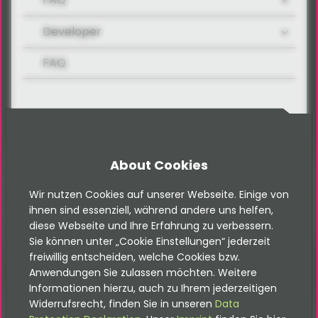
Developer
FAQ
Kontakt
About Cookies
Wir nutzen Cookies auf unserer Webseite. Einige von
ihnen sind essenziell, während andere uns helfen,
Bitte beachte, dass sich diese
diese Webseite und Ihre Erfahrung zu verbessern.
Dokumentation auf die neuste Version
Sie können unter „Cookie Einstellungen“ jederzeit
dieser Erweiterung bezieht. Wenn eine
freiwillig entscheiden, welche Cookies bzw.
ältere Version eingesetzt wird, kann
diese abweichen. Die jeweils passende
Anwendungen Sie zulassen möchten. Weitere
Dokumentation befindet sich im
Informationen hierzu, auch zu Ihrem jederzeitigen
Dokumentation-Verzeichnis der
Widerrufsrecht, finden Sie in unseren
Data
Erweiterung.