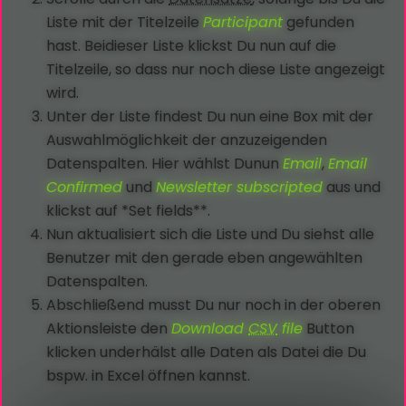
Liste mit der Titelzeile
Participant
gefunden
hast. Beidieser Liste klickst Du nun auf die
Titelzeile, so dass nur noch diese Liste angezeigt
wird.
Unter der Liste findest Du nun eine Box mit der
Auswahlmöglichkeit der anzuzeigenden
Datenspalten. Hier wählst Dunun
Email
,
Email
Confirmed
und
Newsletter subscripted
aus und
klickst auf *Set fields**.
Nun aktualisiert sich die Liste und Du siehst alle
Benutzer mit den gerade eben angewählten
Datenspalten.
Abschließend musst Du nur noch in der oberen
Aktionsleiste den
Download
CSV
file
Button
klicken underhälst alle Daten als Datei die Du
bspw. in Excel öffnen kannst.