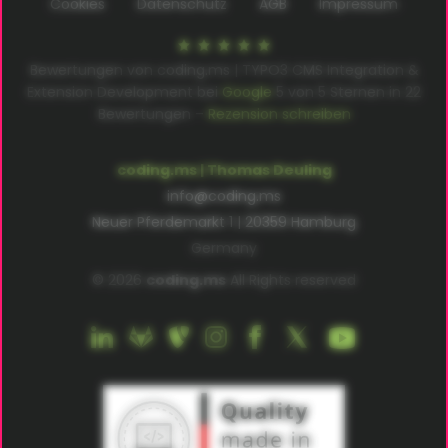
Cookies
Datenschutz
AGB
Impressum
Bewertungen von coding.ms | TYPO3 CMS Integration &
Extension Development bei
Google
5
von
5
Sternen in
22
Bewertungen –
Rezension schreiben
coding.ms | Thomas Deuling
info@coding.ms
Neuer Pferdemarkt 1 | 20359 Hamburg
Germany
© 2026
coding.ms
All Rights reserved