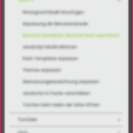
Hintergrund Musik hinzufügen
Anpassung der Benutzeranrede
Benutzer Newsletter Abonnements exportieren
JavaScript Modal Aktionen
Fluid-Templates anpassen
Themes anpassen
Übersetzungsbezeichnung anpassen
JavaScriot in Footer verschieben
Türchen beim laden der Seite öffnen
Türchen
FAQ