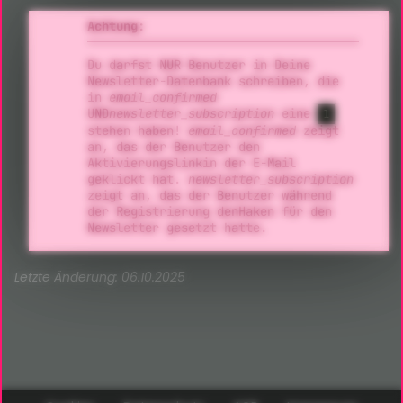
Achtung:
Du darfst NUR Benutzer in Deine
Newsletter-Datenbank schreiben, die
in
email_confirmed
UND
newsletter_subscription
eine
1
stehen haben!
email_confirmed
zeigt
an, das der Benutzer den
Aktivierungslinkin der E-Mail
geklickt hat.
newsletter_subscription
zeigt an, das der Benutzer während
der Registrierung denHaken für den
Newsletter gesetzt hatte.
Letzte Änderung: 06.10.2025