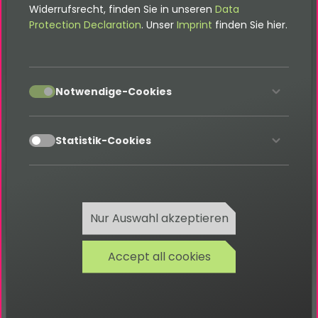
Widerrufsrecht, finden Sie in unseren
Data
Protection Declaration
. Unser
Imprint
finden Sie hier.
Kontakt
accept
Notwendige-Cookies
accept
Statistik-Cookies
Bitte beachte, dass sich diese
Dokumentation auf die neuste Version
dieser Erweiterung bezieht. Wenn eine
ältere Version eingesetzt wird, kann
diese abweichen. Die jeweils passende
Nur Auswahl akzeptieren
Dokumentation befindet sich im
Dokumentation-Verzeichnis der
Erweiterung.
Accept all cookies
Warum funktioniert die