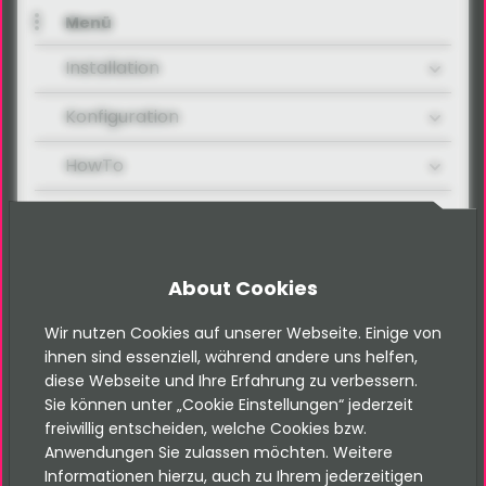
Menü
Installation
Konfiguration
HowTo
FAQ
Adressen-Vorschau
About Cookies
Geo-Koordinaten automatisch erkennen
Wir nutzen Cookies auf unserer Webseite. Einige von
Content Security Policy
ihnen sind essenziell, während andere uns helfen,
diese Webseite und Ihre Erfahrung zu verbessern.
Google-Map Farben
Sie können unter „Cookie Einstellungen“ jederzeit
freiwillig entscheiden, welche Cookies bzw.
tt_address Import
Anwendungen Sie zulassen möchten. Weitere
Informationen hierzu, auch zu Ihrem jederzeitigen
Developer