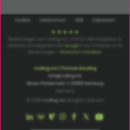
Cookies
Datenschutz
AGB
Impressum
Bewertungen von coding.ms | TYPO3 CMS Integration &
Extension Development bei
Google
5
von
5
Sternen in
22
Bewertungen –
Rezension schreiben
coding.ms | Thomas Deuling
info@coding.ms
Neuer Pferdemarkt 1 | 20359 Hamburg
Germany
© 2026
coding.ms
All Rights reserved