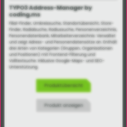
TYPO3 Address-Manager by
coding.ms
Filial-Finder, Umkreissuche, Standortübersicht, Store-
Finder, Radialsuche, Radiussuche, Personenverzeichnis,
Personendatenbank, Mitarbeiterverzeichnis: Verwaltet
und zeigt Adress- und Personendatensätze an. Enthält
drei Arten von Kategorien (Gruppen, Organisationen
und Positionen) mit Frontend-Filterung und
Volltextsuche. Inklusive Google-Maps- und SEO-
Unterstützung.
Produktübersicht
Produkt anzeigen