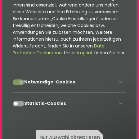
ihnen sind essenziell, während andere uns helfen,
Zeitlich unbegrenzte Nutzung
diese Webseite und Ihre Erfahrung zu verbessern.
Sie können unter „Cookie Einstellungen“ jederzeit
Premium-Support für 1 Projekt
freiwillig entscheiden, welche Cookies bzw.
12 Monate Updates
Anwendungen Sie zulassen möchten. Weitere
Informationen hierzu, auch zu Ihrem jederzeitigen
Support- & Issue-Tracker Zugang
Widerrufsrecht, finden Sie in unseren
Data
Protection Declaration
. Unser
Imprint
finden Sie hier.
Verwaltungsoberfläche für interne Notizen
Filtermöglichkeit für eingefügte interne
Notizen
accept
Notwendige-Cookies
Kostenfrei durch Open-Source-Lizenz
accept
Statistik-Cookies
Kompatibilitätsprüfung
Nur Auswahl akzeptieren