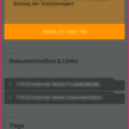
Nutzung der Erweiterungen?
Schaue in unser FAQ
Dokumentation & Links
TYPO3 Internal-Notes Produktdetails
TYPO3 Internal-Notes Dokumentation
Tags