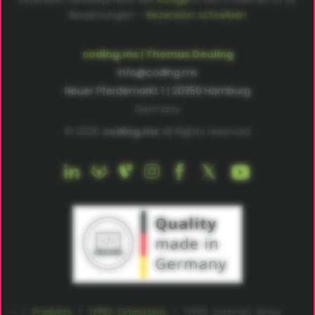
Bewertungen –
Rezension schreiben
coding.ms | Thomas Deuling
info@coding.ms
Neuer Pferdemarkt 1 | 20359 Hamburg
Germany
© 2026
coding.ms
All Rights reserved
Produkte
TYPO3 Extensions
TYPO3 Internal Notes