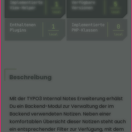
Implementierte
Verfügbare
1
5
View-Helper
Versionen
local
local
Enthaltenen
Implementierte
1
4
Plugins
PHP-Klassen
local
local
Beschreibung
Mit der TYPO3 Internal Notes Erweiterung erhälst
Du ein Backend-Modul zur Verwaltung der im
Backend verwendeten Notizen. Neben einer
komfortablen Übersicht dieser Notizen steht auch
ein entsprechender Filter zur Verfügung, mit dem