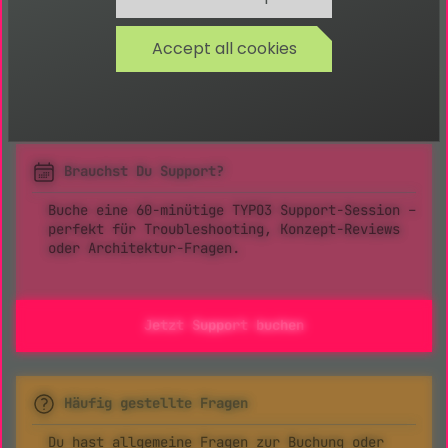
Accept all cookies
Du nutzt:
Brauchst Du Support?
Buche eine 60-minütige TYPO3 Support-Session –
perfekt für Troubleshooting, Konzept-Reviews
oder Architektur-Fragen.
Jetzt Support buchen
Häufig gestellte Fragen
Du hast allgemeine Fragen zur Buchung oder