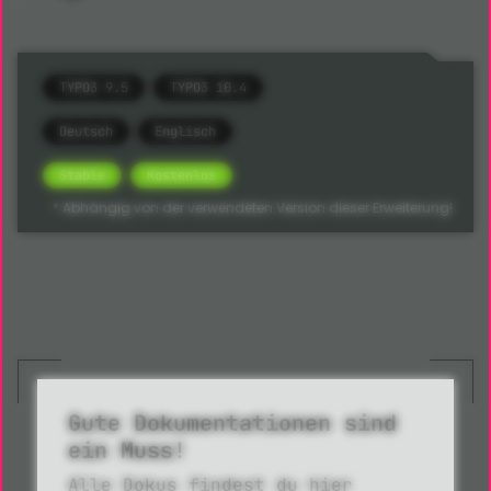
TYPO3 9.5
TYPO3 10.4
Deutsch
Englisch
Stable
Kostenlos
* Abhängig von der verwendeten Version dieser Erweiterung!
Gute Dokumentationen sind
ein Muss!
Alle Dokus findest du hier