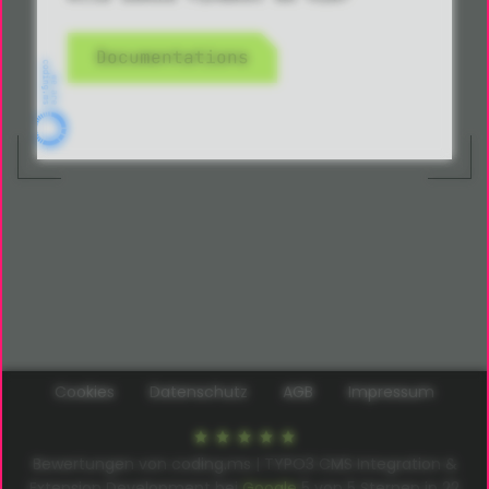
Documentations
Cookies
Datenschutz
AGB
Impressum
Bewertungen von coding.ms | TYPO3 CMS Integration &
Extension Development bei
Google
5
von
5
Sternen in
22