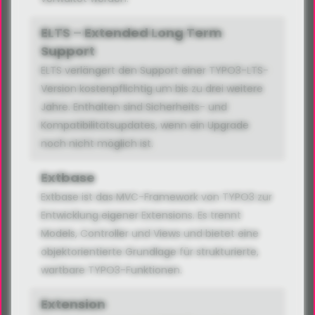
ELTS – Extended Long Term
Support
ELTS verlängert den Support einer TYPO3-LTS-
Version kostenpflichtig um bis zu drei weitere
Jahre. Enthalten sind Sicherheits- und
Kompatibilitätsupdates, wenn ein Upgrade
noch nicht möglich ist.
Extbase
Extbase ist das MVC-Framework von TYPO3 zur
Entwicklung eigener Extensions. Es trennt
Models, Controller und Views und bietet eine
objektorientierte Grundlage für strukturierte,
wartbare TYPO3-Funktionen.
Extension