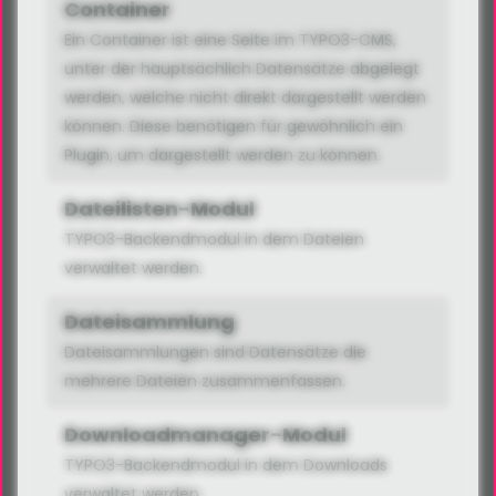
Container
Ein Container ist eine Seite im TYPO3-CMS,
unter der hauptsächlich Datensätze abgelegt
werden, welche nicht direkt dargestellt werden
können. Diese benötigen für gewöhnlich ein
Plugin, um dargestellt werden zu können.
Dateilisten-Modul
TYPO3-Backendmodul in dem Dateien
verwaltet werden.
Dateisammlung
Dateisammlungen sind Datensätze die
mehrere Dateien zusammenfassen.
Downloadmanager-Modul
TYPO3-Backendmodul in dem Downloads
verwaltet werden.