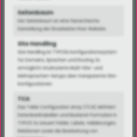
Seitenbaum
Der Seitenbaum ist eine hierarchische
Darstellung der Einzelseiten ihrer Website.
Site Handling
Site Handling ist TYPO3s Konfigurationssystem
für Domains, Sprachen und Routing. Es
ermöglicht strukturierte Multi-Site- und
Mehrsprachen-Setups über transparente Site-
Konfigurationen.
TCA
Das Table Configuration Array (TCA) definiert
Datenbanktabellen und Backend-Formulare in
TYPO3. Es steuert Felder, Labels, Validierungen,
Relationen sowie die Bearbeitung von