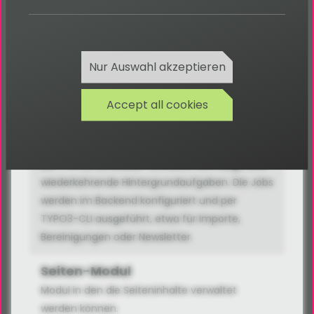
meistens die Grundkonfiguration und es
werden weitere Konfigurationen eingebunden.
RTE
Nur Auswahl akzeptieren
RTE ist die Abkürzung für Rich Text Editor. Rich
Text ist ein (reichhaltiger) Text mit
Accept all cookies
Formatierungen.
Scheduler
Der TYPO3 Scheduler verwaltet einmalige und
wiederkehrende Hintergrundaufgaben. Die Jobs
werden im Backend konfiguriert und per
TYPO3-CLI ausgeführt, etwa für Importe,
Bereinigungen oder Newsletter.
Seiten-Modul
Modul in den die Seiteninhalte verwaltet
werden können.