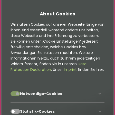
Page TSconfig ist eine TYPO3-
Konfigurationsebene zur Steuerung des
About Cookies
Backends auf Seitenebene. Damit lassen sich
Redaktionsoberfläche, Standardwerte,
Wir nutzen Cookies auf unserer Webseite. Einige von
ihnen sind essenziell, während andere uns helfen,
Inhaltselemente und Workflows im
diese Webseite und Ihre Erfahrung zu verbessern.
Seitenbaum anpassen.
Sie können unter „Cookie Einstellungen“ jederzeit
freiwillig entscheiden, welche Cookies bzw.
Plugin
Anwendungen Sie zulassen möchten. Weitere
Ein Plugin ist eine TYPO3-Extension-
Informationen hierzu, auch zu Ihrem jederzeitigen
Komponente, die dynamische Inhalte im
Widerrufsrecht, finden Sie in unseren
Data
Protection Declaration
. Unser
Imprint
finden Sie hier.
Frontend ausgibt. Redakteur:innen fügen sie als
Inhaltselement ein, etwa für Newslisten,
Formulare, Quizze oder Suchergebnisse.
accept
Notwendige-Cookies
Root-Template
Das TypoScript Root-Template ist das Wurzel-
accept
Template einer TYPO3-Seite. Hier liegt
Statistik-Cookies