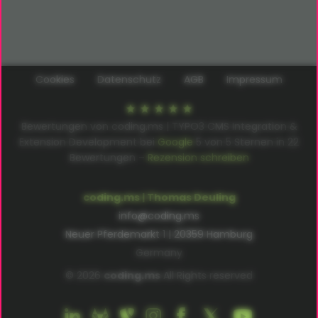
Cookies
Datenschutz
AGB
Impressum
Bewertungen von coding.ms | TYPO3 CMS Integration &
Extension Development bei
Google
5
von
5
Sternen in
22
Bewertungen –
Rezension schreiben
coding.ms | Thomas Deuling
info@coding.ms
Neuer Pferdemarkt 1 | 20359 Hamburg
Germany
© 2026
coding.ms
All Rights reserved