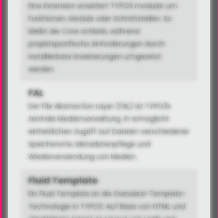
Eine Extension erweitert TYPO3 modular um
Funktionen, Module oder Schnittstellen. So
bleibt der Core schlank, während
projektspezifische Anforderungen durch
installierbare Erweiterungen umgesetzt
werden.
FAL
Der File Abstraction Layer (FAL) ist TYPO3s
zentrale Medienverwaltung. Er ermöglicht
einheitlichen Zugriff auf Dateien verschiedener
Speicherorte, Metadatenpflege und
Wiederverwendung von Medien.
Fluid Template
Ein Fluid Template ist die Standard-Template-
Technologie in TYPO3. Auf Basis von HTML und