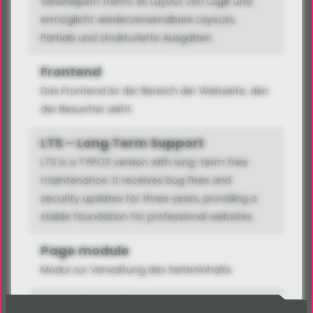
ViewHelpern trennt es Layout von Logik und
ermöglicht wiederverwendbare Layouts,
Partials und strukturierte Ausgaben.
Frontend
Das Frontend ist der Bereich der Webseite, den
der Besucher sieht.
LTS – Long Term Support
LTS is a TYPO3 version with long-term free
maintenance. It receives bug fixes and
security updates for three years, providing a
stable foundation for professional websites.
Page module
Modul zur Verwaltung des Seiteninhalts.
Page TSconfig