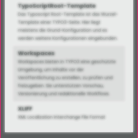
TypoScriptRoot-Template
Das Typoscript Root-Template ist das Wurzel-
Template einer TYPO3-Seite. Hier liegt
meistens die Grund-Konfiguration und es
werden weitere Konfigurationen eingebunden.
Workspaces
Workspaces bieten in TYPO3 eine geschützte
Umgebung, um Inhalte vor der
Veröffentlichung zu erstellen, zu prüfen und
freizugeben. Sie unterstützen Vorschau,
Versionierung und redaktionelle Workflows.
XLIFF
XML Localization Interchange File Format