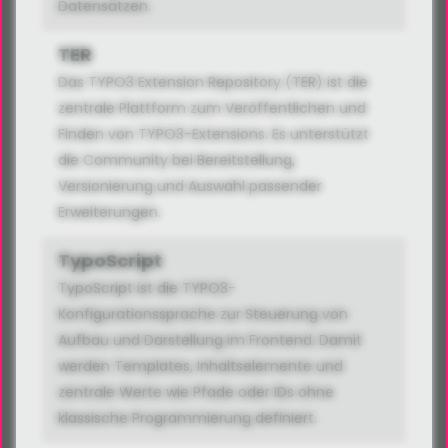
Datensätzen.
TER
Das TYPO3 Extension Repository (TER) ist die
zentrale Plattform zum Veröffentlichen und
Finden von TYPO3-Extensions. Es unterstützt
die Community bei Bereitstellung,
Versionierung und Auswahl passender
Erweiterungen.
TypoScript
TypoScript ist die TYPO3-
Konfigurationssprache zur Steuerung von
Aufbau und Darstellung im Frontend. Damit
werden Templates, Inhaltselemente und
zentrale Werte wie Pfade oder IDs ohne
klassische Programmierung definiert.