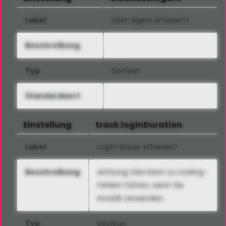
Label
User-Agent erfassen?
Beschreibung
Typ
boolean
Standardwert
Einstellung
track.loginDuration
Label
Login-Dauer erfassen?
Beschreibung
Achtung: Dies kann zu Locking-
Fehlern führen, wenn Sie
InnoDB verwenden.
Typ
boolean