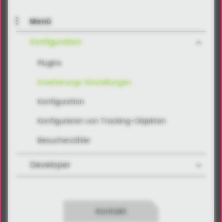
Menü
Konfiguration
Plugins
Erweiterungs-Einstellungen
Konfiguration
Konfigurieren von Tracking-Objekten
Besucherzähler
Developer
Kontakt