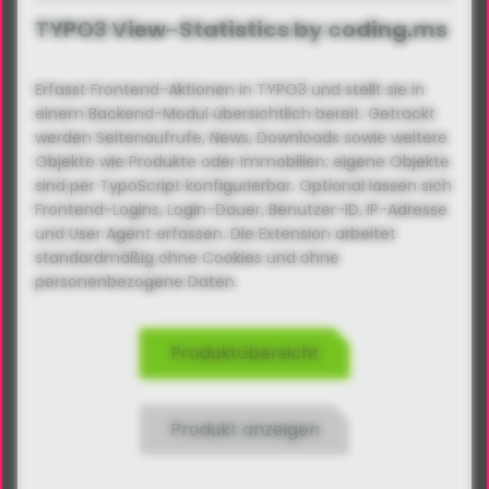
TYPO3 View-Statistics by coding.ms
Erfasst Frontend-Aktionen in TYPO3 und stellt sie in
einem Backend-Modul übersichtlich bereit. Getrackt
werden Seitenaufrufe, News, Downloads sowie weitere
Objekte wie Produkte oder Immobilien; eigene Objekte
sind per TypoScript konfigurierbar. Optional lassen sich
Frontend-Logins, Login-Dauer, Benutzer-ID, IP-Adresse
und User Agent erfassen. Die Extension arbeitet
standardmäßig ohne Cookies und ohne
personenbezogene Daten.
Produktübersicht
Produkt anzeigen