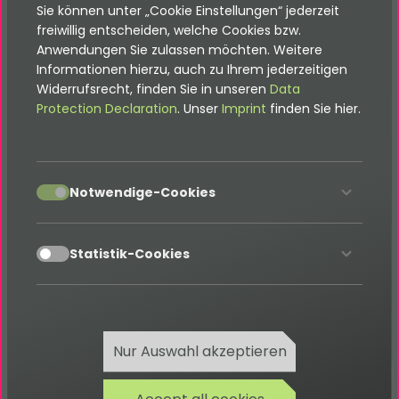
Sie können unter „Cookie Einstellungen“ jederzeit
freiwillig entscheiden, welche Cookies bzw.
Einstellung
track.trackUser
Anwendungen Sie zulassen möchten. Weitere
Informationen hierzu, auch zu Ihrem jederzeitigen
Label
Wer soll erfasst werden?
Widerrufsrecht, finden Sie in unseren
Data
Protection Declaration
. Unser
Imprint
finden Sie hier.
Beschreibung
Typ
Auswahlbox mit Optionen: Nur
nicht-eingeloggte, Nur
accept
Notwendige-Cookies
eingeloggte, Alle
accept
Standardwert
Alle
Statistik-Cookies
Einstellung
track.trackLoggedInUserDat
Label
Frontend-Benutzer-ID erfassen?
Nur Auswahl akzeptieren
Beschreibung
Diese Einstellung ist nur aktiv, wenn