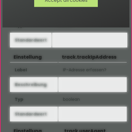
Accept all cookies
Sie "trackUser" auf "all" oder
"loggedInOnly" setzen
Typ
boolean
Standardwert
Einstellung
track.trackIpAddress
Label
IP-Adresse erfassen?
Beschreibung
Typ
boolean
Standardwert
Einstellung
track.userAgent