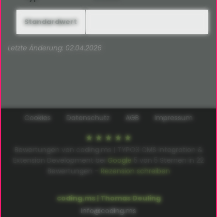
Standardwert
Letzte Änderung: 02.04.2026
Cookies
Datenschutz
AGB
Impressum
Bewertungen von coding.ms | TYPO3 CMS Integration &
Extension Development bei
Google
5
von
5
Sternen in
22
Bewertungen –
Rezension schreiben
coding.ms | Thomas Deuling
info@coding.ms