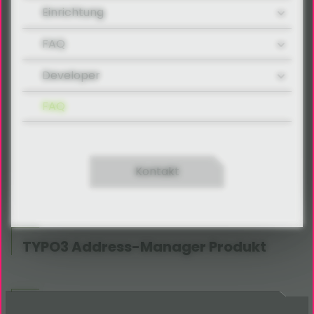
Einrichtung
FAQ
Developer
FAQ
Kontakt
TYPO3 Address-Manager Produkt
TYPO3 Fahrzeugsuche Produkt