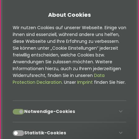
About Cookies
TYPO3 Immoscout Produkt
Wir nutzen Cookies auf unserer Webseite. Einige von
ihnen sind essenziell, während andere uns helfen,
diese Webseite und Ihre Erfahrung zu verbessern.
Sie können unter „Cookie Einstellungen“ jederzeit
TYPO3 OpenImmo Produkt
freiwillig entscheiden, welche Cookies bzw.
Anwendungen Sie zulassen möchten. Weitere
Informationen hierzu, auch zu Ihrem jederzeitigen
Widerrufsrecht, finden Sie in unseren
Data
TYPO3 Shop Produkt
Protection Declaration
. Unser
Imprint
finden Sie hier.
TYPO3 Quiz Produkt
accept
Notwendige-Cookies
accept
Statistik-Cookies
TYPO3 Poll Produkt