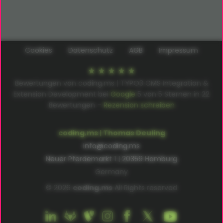
Cookies
Datenschutz
AGB
Impressum
Bewertungen von coding.ms | TYPO3 CMS Integration &
Extension Development bei
Google
5
von
5
Sternen in
22
Bewertungen –
Rezension schreiben
coding.ms | Thomas Deuling
info@coding.ms
Neuer Pferdemarkt 1 | 20359 Hamburg
Germany
© 2026
coding.ms
All Rights reserved