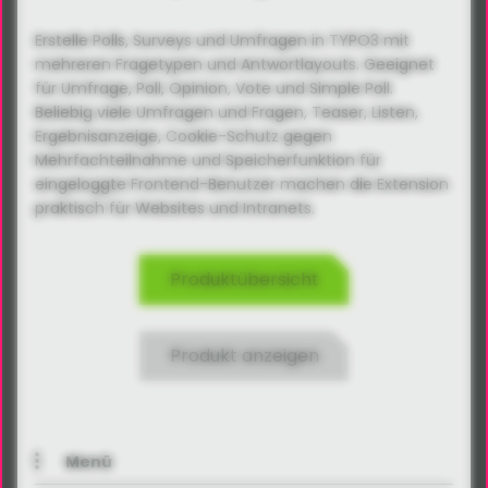
Erstelle Polls, Surveys und Umfragen in TYPO3 mit
mehreren Fragetypen und Antwortlayouts. Geeignet
für Umfrage, Poll, Opinion, Vote und Simple Poll.
Beliebig viele Umfragen und Fragen, Teaser, Listen,
Ergebnisanzeige, Cookie-Schutz gegen
Mehrfachteilnahme und Speicherfunktion für
eingeloggte Frontend-Benutzer machen die Extension
praktisch für Websites und Intranets.
Produktübersicht
Produkt anzeigen
Menü