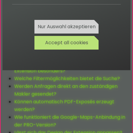
Gibt es eine XML-Sitemap-Funktion?
Kann ich OpenGraph-Daten pro Standort
Nur Auswahl akzeptieren
ausgeben?
Wie lange kann ich eine Erweiterung nutzen?
Accept all cookies
Was unterscheidet OpenImmo von klassischen
Immobilienformularen?
Für wen eignet sich die TYPO3 OpenImmo
Extension besonders?
Welche Filtermöglichkeiten bietet die Suche?
Werden Anfragen direkt an den zuständigen
Makler gesendet?
Können automatisch PDF-Exposés erzeugt
werden?
Wie funktioniert die Google-Maps-Anbindung in
der PRO-Version?
Lässt sich das Design der Extension anpassen?