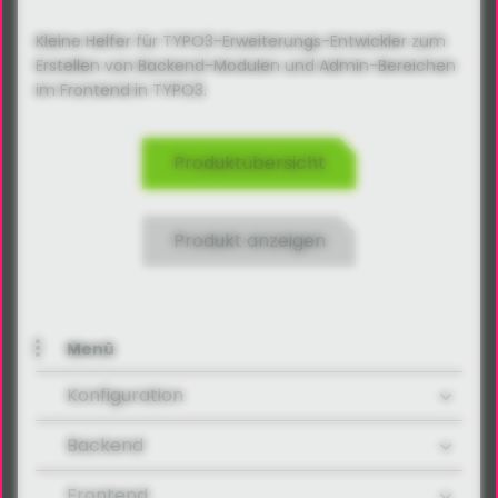
Kleine Helfer für TYPO3-Erweiterungs-Entwickler zum
Erstellen von Backend-Modulen und Admin-Bereichen
im Frontend in TYPO3.
Produktübersicht
Produkt anzeigen
Menü
Konfiguration
Backend
Frontend