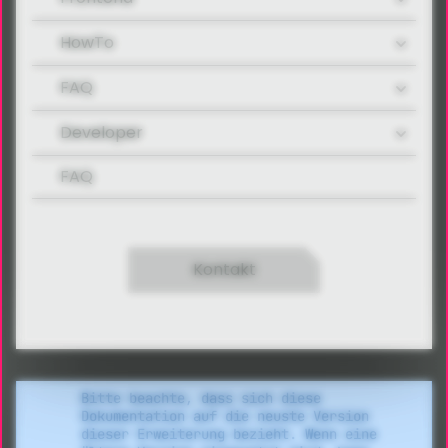
HowTo
FAQ
Developer
FAQ
Kontakt
Bitte beachte, dass sich diese
Dokumentation auf die neuste Version
dieser Erweiterung bezieht. Wenn eine