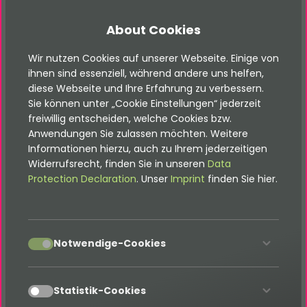
Toolbox für die Erstellung von Frontend-
About Cookies
Administrations-Bereichen
Toolbox für die Erstellung von umfangreichen
Wir nutzen Cookies auf unserer Webseite. Einige von
Intranet und Applikationen
ihnen sind essenziell, während andere uns helfen,
Frontend-Benutzer Liste mit Detailansicht im
diese Webseite und Ihre Erfahrung zu verbessern.
Frontend, zum Anzeigen deines Teams oder
Sie können unter „Cookie Einstellungen“ jederzeit
freiwillig entscheiden, welche Cookies bzw.
Benutzer
Anwendungen Sie zulassen möchten. Weitere
Frontend-Benutzer Adressen mit
Informationen hierzu, auch zu Ihrem jederzeitigen
Adressenverwaltung im Frontend, bspw. für
Widerrufsrecht, finden Sie in unseren
Data
abweichende und auswählbare Adressen
Protection Declaration
. Unser
Imprint
finden Sie hier.
Sende optional eine E-Mail bei erfolgreichen
oder fehlgeschlagenen Frontend-Logins
Wenn ein zusätzliches oder individuelles Feature
accept
Notwendige-Cookies
benötigt wird - kontaktiere uns gern!
Links:
accept
Statistik-Cookies