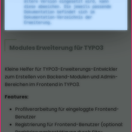
ältere Version eingesetzt wird, kann
diese abweichen. Die jeweils passende
Dokumentation befindet sich im
Dokumentation-Verzeichnis der
Erweiterung.
Modules Erweiterung für TYPO3
Kleine Helfer für TYPO3-Erweiterungs-Entwickler
zum Erstellen von Backend-Modulen und Admin-
Bereichen im Frontend in TYPO3.
Features:
Profilverarbeitung für eingeloggte Frontend-
Benutzer
Registrierung für Frontend-Benutzer (optional: