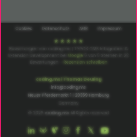
Cookies
Datenschutz
AGB
Impressum
Bewertungen von coding.ms | TYPO3 CMS Integration &
Extension Development bei
Google
5
von
5
Sternen in
22
Bewertungen –
Rezension schreiben
coding.ms | Thomas Deuling
info@coding.ms
Neuer Pferdemarkt 1 | 20359 Hamburg
Germany
© 2026
coding.ms
All Rights reserved