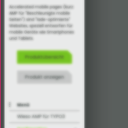
Accelerated mobile pages (kurz:
AMP für "Beschleunigte mobile
Seiten") sind "lade-optimierte"
Websites, speziell entworfen für
mobile Geräte wie Smartphones
und Tablets.
Produktübersicht
Produkt anzeigen
Menü
Wieso AMP für TYPO3