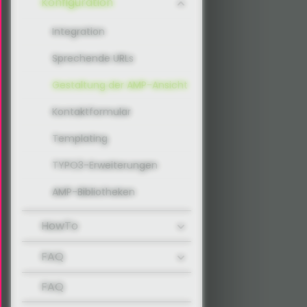
Konfiguration
Integration
Sprechende URLs
Gestaltung der AMP-Ansicht
Kontaktformular
Templating
TYPO3-Erweiterungen
AMP-Bibliotheken
HowTo
FAQ
FAQ