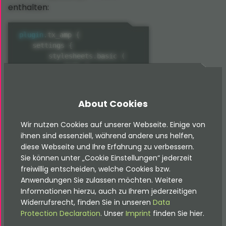
enthalten:
plugin
.
tx_amp 
{
    settings 
{
        stylesheets
.
basic 
(
            body 
{
background
color
-
:
 white
;
                padding
:
 15px
;
}
About Cookies
/* ..more styles.. */
)
Wir nutzen Cookies auf unserer Webseite. Einige von
}
ihnen sind essenziell, während andere uns helfen,
}
diese Webseite und Ihre Erfahrung zu verbessern.
Sie können unter „Cookie Einstellungen“ jederzeit
freiwillig entscheiden, welche Cookies bzw.
Anwendungen Sie zulassen möchten. Weitere
Um zusätzliche Stile für eine
Informationen hierzu, auch zu Ihrem jederzeitigen
spezielle
AMP
-Ansicht
Widerrufsrecht, finden Sie in unseren
Data
hinzuzufügen, musst Du diese zu
Protection Declaration
. Unser
Imprint
finden Sie hier.
dem
TypoScript
-Knoten