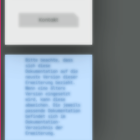
Kontakt
Bitte beachte, dass
sich diese
Dokumentation auf die
neuste Version dieser
Erweiterung bezieht.
Wenn eine ältere
Version eingesetzt
wird, kann diese
abweichen. Die jeweils
passende Dokumentation
befindet sich im
Dokumentation-
Verzeichnis der
Erweiterung.