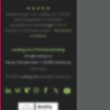
Bewertungen von coding.ms | TYPO3
CMS Integration & Extension
Development bei
Google
5
von
5
Sternen in
22
Bewertungen –
Rezension
schreiben
coding.ms | Thomas Deuling
info@coding.ms
Neuer Pferdemarkt 1 | 20359 Hamburg
Germany
© 2026
coding.ms
All Rights reserved