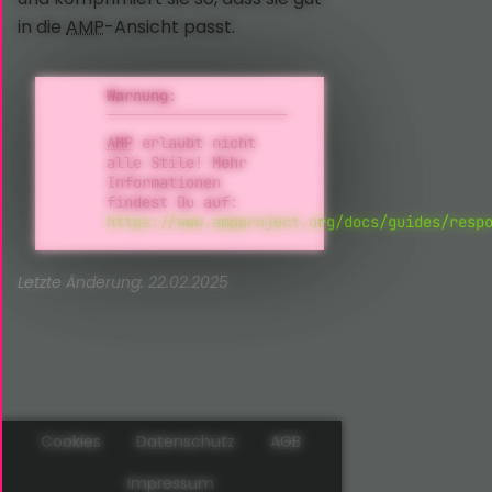
in die
AMP
-Ansicht passt.
Warnung:
AMP
erlaubt nicht
alle Stile! Mehr
Informationen
findest Du auf:
https://www.ampproject.org/docs/guides/resp
Letzte Änderung: 22.02.2025
Cookies
Datenschutz
AGB
Impressum