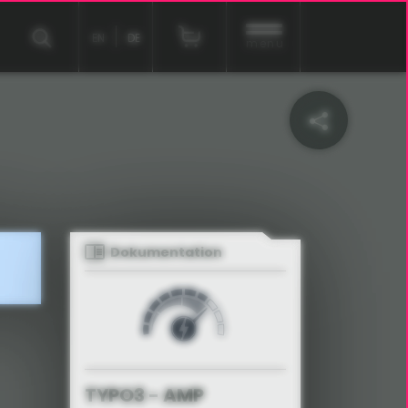
EN
DE
menu
Dokumentation
TYPO3 - AMP