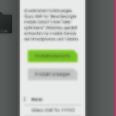
Accelerated mobile pages
(kurz: AMP für "Beschleunigte
mobile Seiten") sind "lade-
optimierte" Websites, speziell
entworfen für mobile Geräte
wie Smartphones und Tablets.
Produktübersicht
Produkt anzeigen
Menü
Wieso AMP für TYPO3