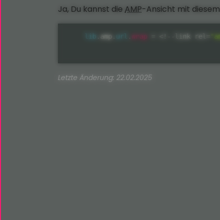
Ja, Du kannst die
AMP
-Ansicht mit diese
wrap
lib
.
amp
.
url
.
=
<
!
--
link rel
=
"a
Letzte Änderung: 22.02.2025