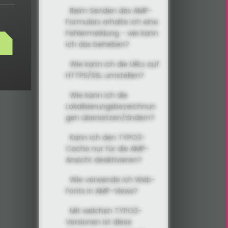
Beim Senden des AMP-
Formulars erhalte ich eine
Fehlermeldung - wie kann
ich das beheben?
Wie kann ich die URLs auf
HTTPS/SSL umstellen?
Wie kann ich die
Lokalisierungsbezeichnun
gen übersetzen/ändern?
Kann ich den TYPO3-
Cache nur für die AMP-
Ansicht deaktivieren?
Wie verwende ich Web-
Fonts in AMP-Views?
Mit welchen TYPO3-
Versionen ist diese