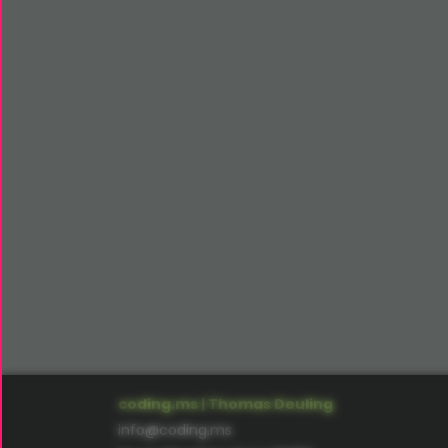
coding.ms | Thomas Deuling
info@coding.ms