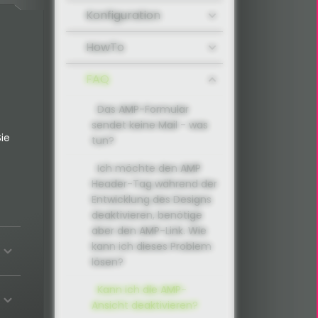
Konfiguration
HowTo
FAQ
Das AMP-Formular
sendet keine Mail - was
ie
tun?
Ich möchte den AMP
Header-Tag während der
Entwicklung des Designs
deaktivieren, benötige
aber den AMP-Link. Wie
kann ich dieses Problem
lösen?
Kann ich die AMP-
Ansicht deaktivieren?