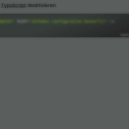
m
TypoScript
deaktivieren:
mphtml"
 href
=
"{$themes.configuration.baseurl}|"
--
>