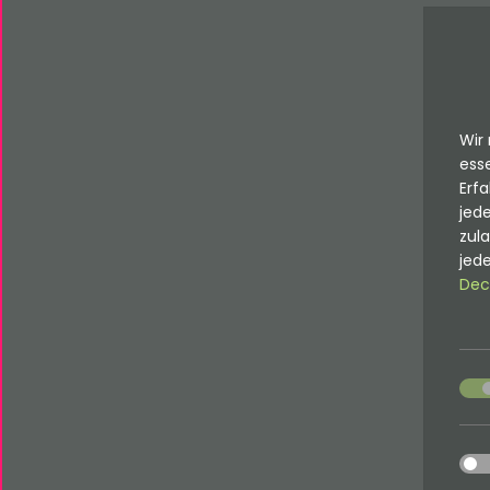
Wir 
esse
Erfa
jede
zul
jede
Dec
acce
acce