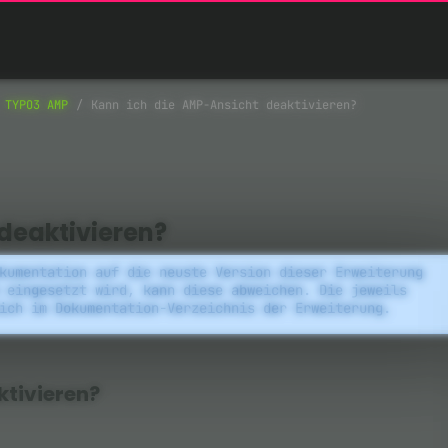
TYPO3 AMP
Kann ich die AMP-Ansicht deaktivieren?
deaktivieren?
kumentation auf die neuste Version dieser Erweiterung
 eingesetzt wird, kann diese abweichen. Die jeweils
ich im Dokumentation-Verzeichnis der Erweiterung.
ktivieren?