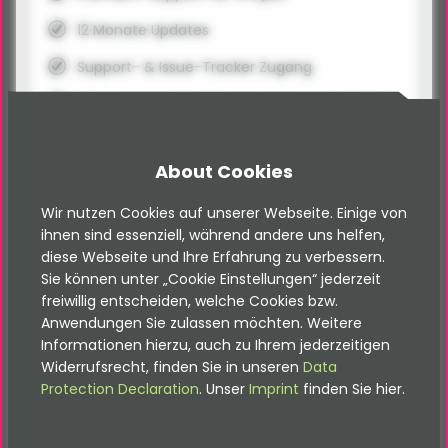
12 Monate Updates
Support- & Issue-Tracker Zugang
Verwende die RSS-App-Erweiterung, um RSS-
Feeds von von vielen verschiedenen
Plattformen in TYPO3 anzuzeigen.
About Cookies
Plattformen: Instagram, Twitter, Google News,
Reddit, Facebook, YouTube, Telegram,
Wir nutzen Cookies auf unserer Webseite. Einige von
Pinterest, eBay, Tumblr, imgur, Giphy,
ihnen sind essenziell, während andere uns helfen,
Unsplash, Scoop.it, NYTimes, CNN, USA Today,
diese Webseite und Ihre Erfahrung zu verbessern.
BBC, NPR, Washington Post, Vogue, ELLE,
Sie können unter „Cookie Einstellungen“ jederzeit
Harper's BAZAAR, Vanity Fair, Allure, WWD,
freiwillig entscheiden, welche Cookies bzw.
Wired, MIT Technology Review, Glamour,
Anwendungen Sie zulassen möchten. Weitere
InStyle, GQ, Entrepreneur, Fast Company,
Informationen hierzu, auch zu Ihrem jederzeitigen
Fortune
Widerrufsrecht, finden Sie in unseren
Data
Protection Declaration
. Unser
Imprint
finden Sie hier.
Erstelle RSS Feeds und überwache sie mit
Deinem bevorzugtem RSS-Reader
Importiere in einen beliebigen RSS-Reader