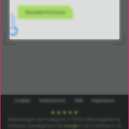
Documentations
Cookies
Datenschutz
AGB
Impressum
Bewertungen von coding.ms | TYPO3 CMS Integration &
Extension Development bei
Google
5
von
5
Sternen in
22