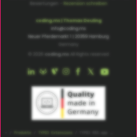
Bewertungen –
Rezension schreiben
coding.ms | Thomas Deuling
info@coding.ms
Neuer Pferdemarkt 1 | 20359 Hamburg
Germany
© 2026
coding.ms
All Rights reserved
Produkte
TYPO3 Extensions
TYPO3 RSS.app