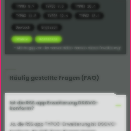
TYPO3 8.7
TYPO3 9.5
TYPO3 10.4
TYPO3 11.5
TYPO3 12.4
TYPO3 13.4
Deutsch
Englisch
Stable
Kostenlos
* Abhängig von der verwendeten Version dieser Erweiterung!
Häufig gestellte Fragen (FAQ)
Ist die RSS.app Erweiterung DSGVO-
konform?
Ja, die RSS.app TYPO3-Erweiterung ist DSGVO-