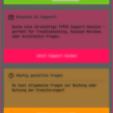
Brauchst Du Support?
Buche eine 60-minütige TYPO3 Support-Session –
perfekt für Troubleshooting, Konzept-Reviews
oder Architektur-Fragen.
Jetzt Support buchen
Häufig gestellte Fragen
Du hast allgemeine Fragen zur Buchung oder
Nutzung der Erweiterungen?