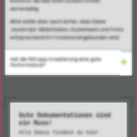
konform. Sie lädt Ihren Stream immer
serverseitig.
Bitte stelle aber auch sicher, dass Deine
JavaScript-Bibliotheken, Stylesheets und Fonts
entsprechend im Frontend eingebunden sind.
Hat die RSS.app Erweiterung eine gute
Performance?
Gute Dokumentationen sind
ein Muss!
Alle Dokus findest du hier