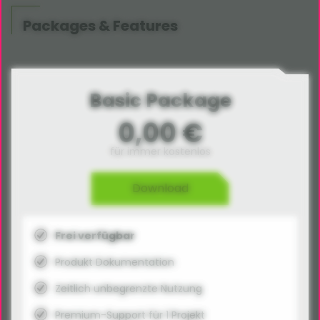
Packages & Features
Basic Package
0,00 €
für immer kostenlos
Download
Frei verfügbar
Produkt Dokumentation
Zeitlich unbegrenzte Nutzung
Premium-Support für 1 Projekt