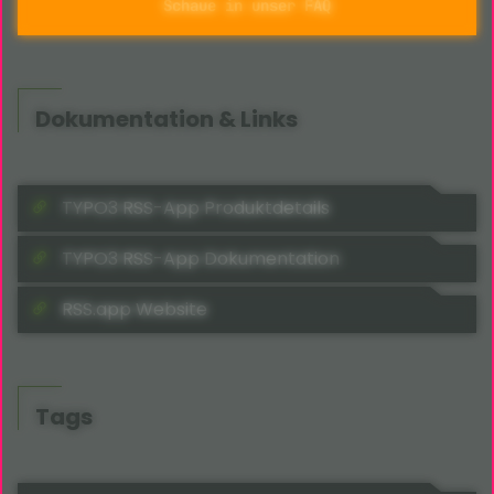
Schaue in unser FAQ
Dokumentation & Links
TYPO3 RSS-App Produktdetails
TYPO3 RSS-App Dokumentation
RSS.app Website
Tags