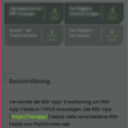
Implementierte
Verfügbare
6
3
PHP-Klassen
Einstellungen
local
local
Anzahl der
Verfügbare
1
23
Translations
Versionen
local
local
Beschreibung
Verwende die RSS-App-Erweiterung, um RSS-
App-Feeds in TYPO3 anzuzeigen. Die RSS-App
(
https://rss.app/
) bietet viele verschiedene RSS-
Feeds von Plattformen wie: