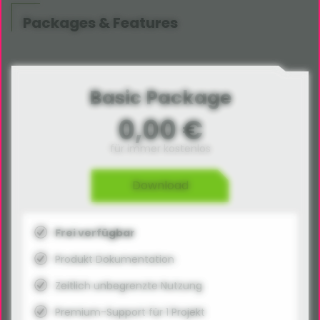
Packages & Features
Basic Package
0,00 €
für immer kostenlos
Download
Frei verfügbar
Produkt Dokumentation
Zeitlich unbegrenzte Nutzung
Premium-Support für 1 Projekt