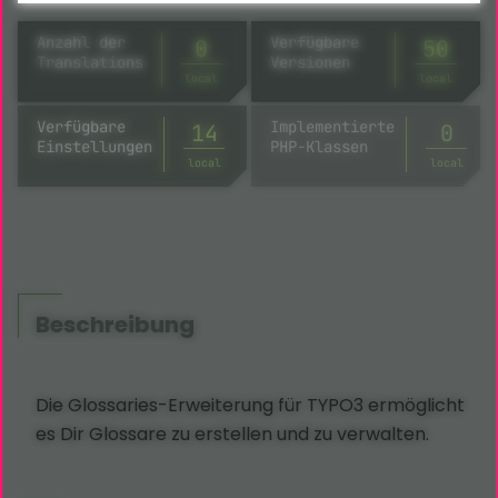
Anzahl der
Verfügbare
0
50
Translations
Versionen
local
local
Verfügbare
Implementierte
14
19
Einstellungen
PHP-Klassen
local
local
Beschreibung
Die Glossaries-Erweiterung für TYPO3 ermöglicht
es Dir Glossare zu erstellen und zu verwalten.