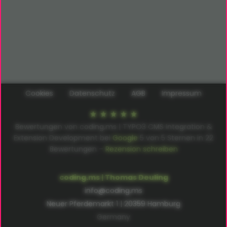
Cookies
Datenschutz
AGB
Impressum
Bewertungen von coding.ms | TYPO3 CMS Integration &
Extension Development bei
Google
5
von
5
Sternen in
22
Bewertungen –
Rezension schreiben
coding.ms | Thomas Deuling
info@coding.ms
Neuer Pferdemarkt 1 | 20359 Hamburg
Germany