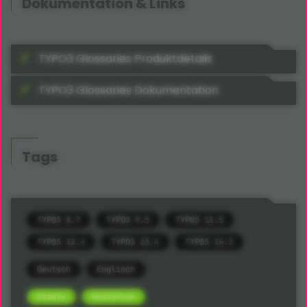
Dokumentation & Links
TYPO3 Glossaries Produktdetails
TYPO3 Glossaries Dokumentation
Tags
TYPO3 8.7
TYPO3 9.5
TYPO3 11.5
TYPO3 12.4
TYPO3 13.4
TYPO3 14.3
Deutsch
Englisch
Stable
Kostenlos