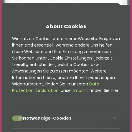
12 Monate Updates
Support- & Issue-Tracker Zugang
About Cookies
Glossar-Listenansicht
Wir nutzen Cookies auf unserer Webseite. Einige von
Optionale Detailansicht (SEO optimiert, mit
ihnen sind essenziell, während andere uns helfen,
Meta- und OG-Tags)
diese Webseite und Ihre Erfahrung zu verbessern.
Interner Zähler für die Summe der Aufrufe der
Sie können unter „Cookie Einstellungen“ jederzeit
Glossar-Detailseiten (Listen-Sortierung nach
freiwillig entscheiden, welche Cookies bzw.
Aufrufen möglich)
Anwendungen Sie zulassen möchten. Weitere
Informationen hierzu, auch zu Ihrem jederzeitigen
Bilder und Kategorisierungen für Glossar-
Widerrufsrecht, finden Sie in unseren
Data
Einträge
Protection Declaration
. Unser
Imprint
finden Sie hier.
Backend-Modul zur Pflege von Glossar-
Einträgen inkl. erweiterter Autorisationen
Preview image / og-tag image separat
accept
Notwendige-Cookies
markierbar
RSS-Feed für Integration in Dritt-System oder