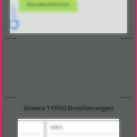
Documentations
Unsere TYPO3 Erweiterungen
69870
8926