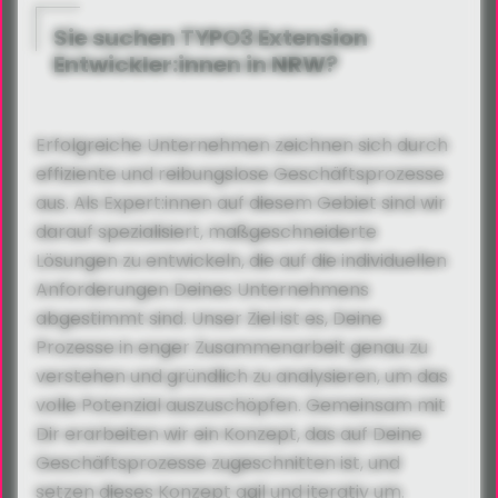
Sie suchen TYPO3 Extension
Entwickler:innen in NRW?
Erfolgreiche Unternehmen zeichnen sich durch
effiziente und reibungslose Geschäftsprozesse
aus. Als Expert:innen auf diesem Gebiet sind wir
darauf spezialisiert, maßgeschneiderte
Lösungen zu entwickeln, die auf die individuellen
Anforderungen Deines Unternehmens
abgestimmt sind. Unser Ziel ist es, Deine
Prozesse in enger Zusammenarbeit genau zu
verstehen und gründlich zu analysieren, um das
volle Potenzial auszuschöpfen. Gemeinsam mit
Dir erarbeiten wir ein Konzept, das auf Deine
Geschäftsprozesse zugeschnitten ist, und
setzen dieses Konzept agil und iterativ um.