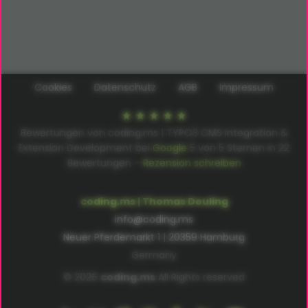
Cookies
Datenschutz
AGB
Impressum
Bewertungen von coding.ms | TYPO3 CMS Integration &
Extension Development bei
Google
5
von
5
Sternen in
22
Bewertungen –
Rezension schreiben
coding.ms | Thomas Deuling
info@coding.ms
Neuer Pferdemarkt 1 | 20359 Hamburg
Germany
© 2026
coding.ms
All Rights reserved