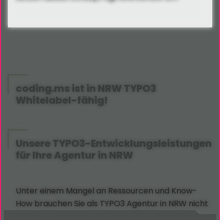
coding.ms ist in NRW TYPO3
Whitelabel-fähig!
Unsere TYPO3-Entwicklungsleistungen
für Ihre Agentur in NRW
Unter einem Mangel an Ressourcen und Know-
How brauchen Sie als TYPO3 Agentur in NRW nicht
leiden. Mit unserem breiten Angeboten rund um