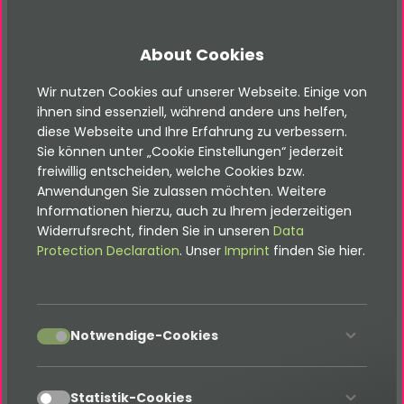
die TYPO3-Entwicklung stehen wir Ihnen gerne in
NRW und Umgebung zur Seite.
About Cookies
Es spielt keine Rolle, ob ihr eine Werbe-,
Wir nutzen Cookies auf unserer Webseite. Einige von
Kommunikations-, oder Marketing-Agentur in NRW
ihnen sind essenziell, während andere uns helfen,
betreiben, oder selbst als Dienstleister für
diese Webseite und Ihre Erfahrung zu verbessern.
Agenturen geschäftigt sind. Wir füllen das Loch,
Sie können unter „Cookie Einstellungen“ jederzeit
das sich sonst nicht schließen lässt
freiwillig entscheiden, welche Cookies bzw.
Anwendungen Sie zulassen möchten. Weitere
und unterstützen euch gerne rund um den Bereich
Informationen hierzu, auch zu Ihrem jederzeitigen
TYPO3 und modernes Web. Wenn gewünscht
Widerrufsrecht, finden Sie in unseren
Data
arbeiten wir dabei still im Hintergrund.
Protection Declaration
. Unser
Imprint
finden Sie hier.
Zu unseren vielfältigen TYPO3-Leistungen in
accept
Notwendige-Cookies
NRW gehören unter anderem:
TYPO3 CMS Webseiten
accept
Statistik-Cookies
TYPO3 CMS Erweiterungen