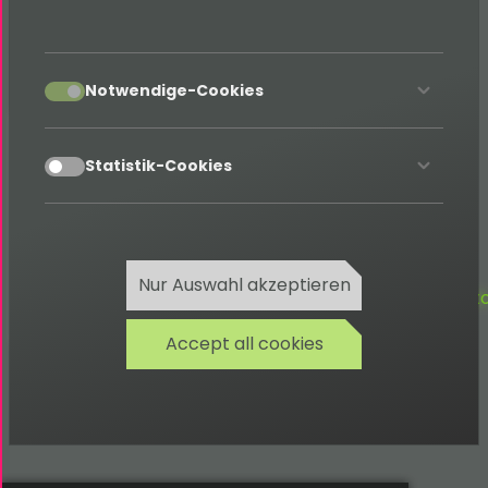
}
accept
Notwendige-Cookies
Beachtung:
accept
Statistik-Cookies
Nicht jedes
CDN
(Content Delivery
Network) darf Web-Fonts in
AMP
-
Pages einbinden. Weitere
Informationen finden Sie unter:
Nur Auswahl akzeptieren
www.ampproject.org/docs/guides/responsive/cus
Accept all cookies