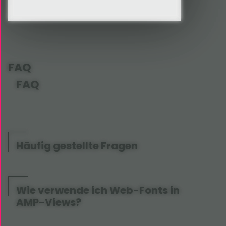
FAQ
FAQ
Häufig gestellte Fragen
Wie verwende ich Web-Fonts in
AMP-Views?