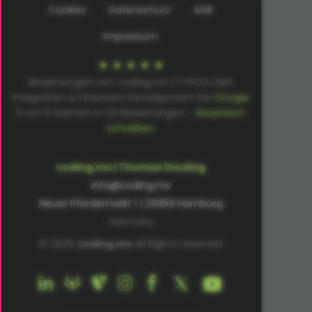
Cookies
Datenschutz
AGB
Impressum
Bewertungen von coding.ms | TYPO3 CMS
Integration & Extension Development bei
Google
5
von
5
Sternen in
22
Bewertungen –
Rezension
schreiben
coding.ms | Thomas Deuling
info@coding.ms
Neuer Pferdemarkt 1 | 20359 Hamburg
Germany
© 2026
coding.ms
All Rights reserved