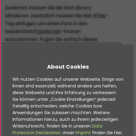
Zunächst müssen Sie die
font
Library
aktivieren. Zusätzlich müssen Sie das
HTML
-
Tag einfügen, um einen Font in den
headerData
TypoScript
-Knoten
aufzunehmen. Fügen Sie einfach dieses
TypoScript
in Ihre Erweiterungsvorlage auf
Ihrer Detailseite ein.
About Cookies
plugin
.
tx_amp 
{
  settings 
{
Wir nutzen Cookies auf unserer Webseite. Einige von
    amp 
{
ihnen sind essenziell, während andere uns helfen,
      libraries 
{
diese Webseite und Ihre Erfahrung zu verbessern.
        font 
=
1
Sie können unter „Cookie Einstellungen“ jederzeit
}
freiwillig entscheiden, welche Cookies bzw.
headerData
(
Anwendungen Sie zulassen möchten. Weitere
<
link rel
=
"stylesheet"
 href
=
"https://fonts.googleap
Informationen hierzu, auch zu Ihrem jederzeitigen
)
Widerrufsrecht, finden Sie in unseren
Data
}
}
Protection Declaration
. Unser
Imprint
finden Sie hier.