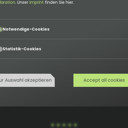
laration
. Unser
Imprint
finden Sie hier.
f meiner TYPO3-Seite einbinden?
pt
eue Umfrage an und bindest sie über ein Plugin-Element a
Notwendige-Cookies
agen parallel sind möglich.
pt
Statistik-Cookies
ur Auswahl akzeptieren
Accept all cookies
Cookies
Datenschutz
AGB
Impressum