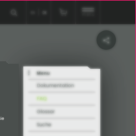
EN
DE
menu
Menu
Dokumentation
FAQ
Glossar
ie
Suche