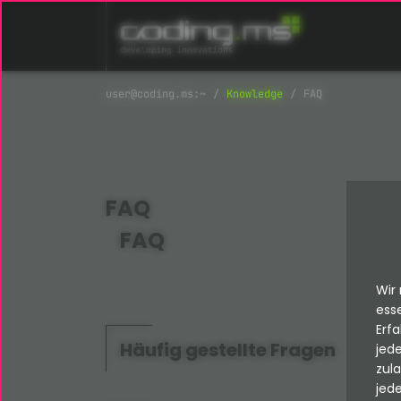
Navigation überspringen
Knowledge
FAQ
FAQ
FAQ
Wir 
esse
Erfa
Häufig gestellte Fragen
jede
zul
jede