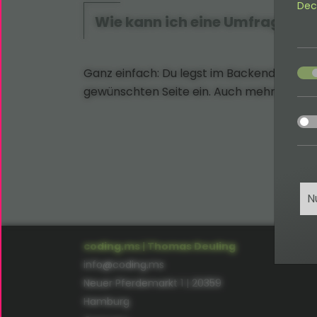
Dec
Wie kann ich eine Umfrage au
acce
Ganz einfach: Du legst im Backend eine n
gewünschten Seite ein. Auch mehrere Umfr
acce
N
coding.ms | Thomas Deuling
info@coding.ms
Neuer Pferdemarkt 1 | 20359
Hamburg