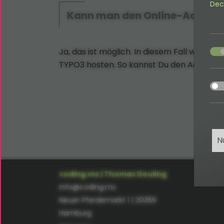
Dec
Kann man den Online-Advents
acce
Ja, das ist möglich. In diesem Fall würde
TYPO3 hosten. So kannst Du den Adventsk
acce
N
coding.ms | Thomas Deuling
info@coding.ms
Neuer Pferdemarkt 1 | 20359
Hamburg