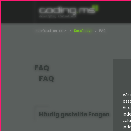
Navigation überspringen
Knowledge
FAQ
FAQ
FAQ
Wir 
esse
Erfa
Häufig gestellte Fragen
jede
zul
jede