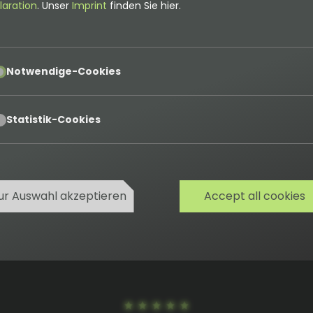
laration
. Unser
Imprint
finden Sie hier.
kalender auch ohne TYPO3 nutzen?
pt
n wir Deine Online-Adventskalender Instanz in einem sepa
Notwendige-Cookies
alender einfach via
iframe
in Deine Webseite einbinden.
pt
Statistik-Cookies
ur Auswahl akzeptieren
Accept all cookies
Cookies
Datenschutz
AGB
Impressum