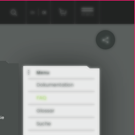
EN
DE
menu
Menu
Dokumentation
FAQ
Glossar
ie
Suche