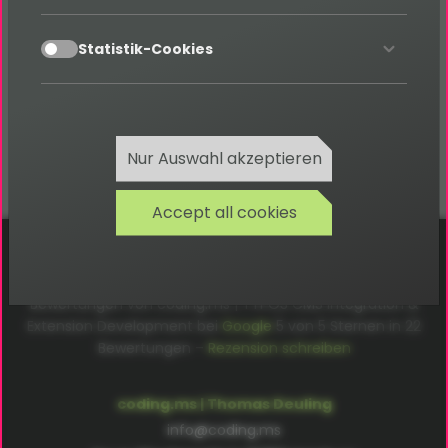
Natürlich – alle Umfragen funktionieren auf
accept
Statistik-Cookies
Smartphone, Tablet und Desktop. Die Darstellung
passt sich automatisch an.
Nur Auswahl akzeptieren
Accept all cookies
Cookies
Datenschutz
AGB
Impressum
Bewertungen von coding.ms | TYPO3 CMS Integration &
Extension Development bei
Google
5
von
5
Sternen in
22
Bewertungen –
Rezension schreiben
coding.ms | Thomas Deuling
info@coding.ms