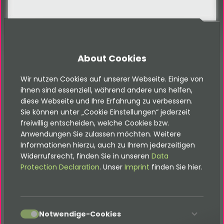
About Cookies
FAQ
Wir nutzen Cookies auf unserer Webseite. Einige von
FAQ
ihnen sind essenziell, während andere uns helfen,
diese Webseite und Ihre Erfahrung zu verbessern.
Sie können unter „Cookie Einstellungen“ jederzeit
freiwillig entscheiden, welche Cookies bzw.
Anwendungen Sie zulassen möchten. Weitere
Häufig gestellte Fragen
Informationen hierzu, auch zu Ihrem jederzeitigen
Widerrufsrecht, finden Sie in unseren
Data
Protection Declaration
. Unser
Imprint
finden Sie hier.
Ist die Extension responsive und mobil
nutzbar?
accept
Notwendige-Cookies