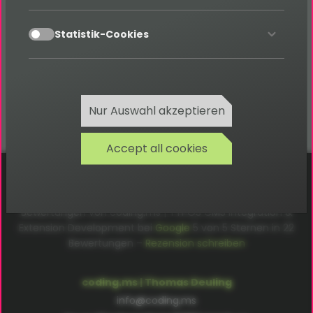
Absolut. TYPO3 unterstützt Mehrsprachigkeit im
accept
Statistik-Cookies
Frontend und Backend – ideal für internationale
Websites, Portale und Intranets.
Nur Auswahl akzeptieren
Accept all cookies
Cookies
Datenschutz
AGB
Impressum
Bewertungen von coding.ms | TYPO3 CMS Integration &
Extension Development bei
Google
5
von
5
Sternen in
22
Bewertungen –
Rezension schreiben
coding.ms | Thomas Deuling
info@coding.ms