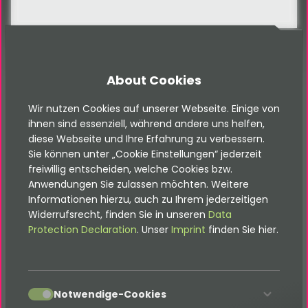
About Cookies
FAQ
Wir nutzen Cookies auf unserer Webseite. Einige von
FAQ
ihnen sind essenziell, während andere uns helfen,
diese Webseite und Ihre Erfahrung zu verbessern.
Sie können unter „Cookie Einstellungen“ jederzeit
freiwillig entscheiden, welche Cookies bzw.
Anwendungen Sie zulassen möchten. Weitere
Häufig gestellte Fragen
Informationen hierzu, auch zu Ihrem jederzeitigen
Widerrufsrecht, finden Sie in unseren
Data
Protection Declaration
. Unser
Imprint
finden Sie hier.
13. Kann ich TYPO3 mehrsprachig
aufsetzen?
accept
Notwendige-Cookies