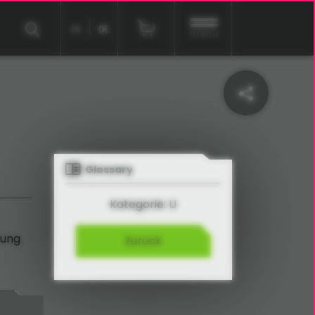
EN
DE
menu
Glossary
Kategorie: U
rung
Zurück