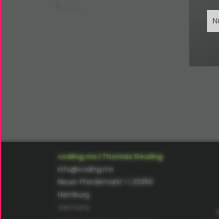
N
coding.ms | Thomas Deuling
info@coding.ms
Neuer Pferdemarkt 1 | 20359
Hamburg
Germany