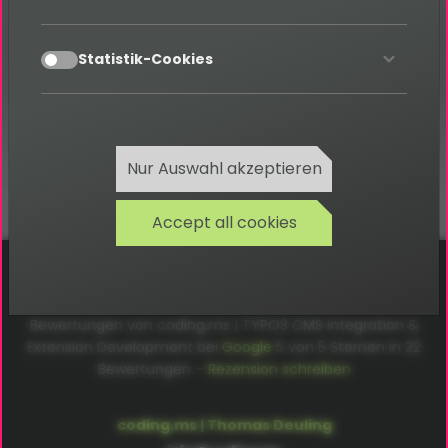
Kategorie: S
accept
Statistik-Cookies
Zurück
Nur Auswahl akzeptieren
Accept all cookies
Cookies
Datenschutz
AGB
Impressum
Bewertungen von coding.ms | TYPO3 CMS Integration &
Extension Development bei
Google
5
von
5
Sternen in
22
Bewertungen –
Rezension schreiben
coding.ms | Thomas Deuling