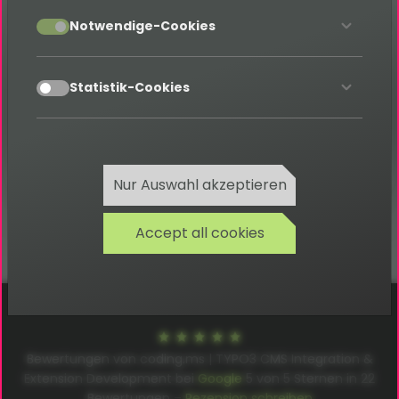
accept
Notwendige-Cookies
Glossary
accept
Kategorie: S
Statistik-Cookies
Zurück
Nur Auswahl akzeptieren
Accept all cookies
Cookies
Datenschutz
AGB
Impressum
Bewertungen von coding.ms | TYPO3 CMS Integration &
Extension Development bei
Google
5
von
5
Sternen in
22
Bewertungen –
Rezension schreiben