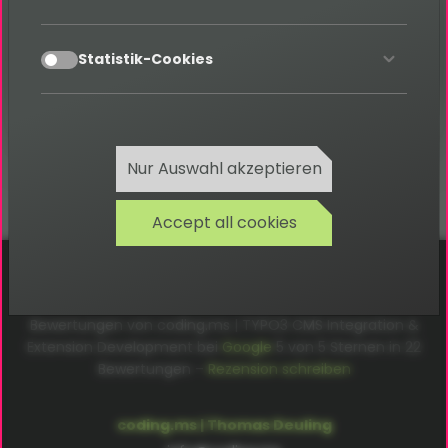
Kategorie: S
accept
Statistik-Cookies
Zurück
Nur Auswahl akzeptieren
Accept all cookies
Cookies
Datenschutz
AGB
Impressum
Bewertungen von coding.ms | TYPO3 CMS Integration &
Extension Development bei
Google
5
von
5
Sternen in
22
Bewertungen –
Rezension schreiben
coding.ms | Thomas Deuling