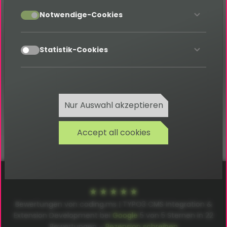
accept
Notwendige-Cookies
Glossary
accept
Kategorie: S
Statistik-Cookies
Zurück
Nur Auswahl akzeptieren
Accept all cookies
Cookies
Datenschutz
AGB
Impressum
Bewertungen von coding.ms | TYPO3 CMS Integration &
Extension Development bei
Google
5
von
5
Sternen in
22
Bewertungen –
Rezension schreiben