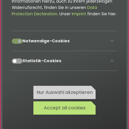
Informationen hierzu, auch zu Ihrem jederzeitigen
wenn bestehende TYPO3-Funktionen erweitert
Widerrufsrecht, finden Sie in unseren
Data
oder neue Features integriert werden sollen – egal
Protection Declaration
. Unser
Imprint
finden Sie hier.
ob intern oder über den Extension Manager bzw.
Composer.
accept
Notwendige-Cookies
accept
Statistik-Cookies
Gute Dokumentationen sind
Nur Auswahl akzeptieren
ein Muss!
Alle Dokus findest du hier
Accept all cookies
Documentations