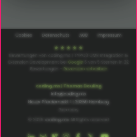
Cookies
Datenschutz
AGB
Impressum
Bewertungen von coding.ms | TYPO3 CMS Integration &
Extension Development bei
Google
5
von
5
Sternen in
22
Bewertungen –
Rezension schreiben
coding.ms | Thomas Deuling
info@coding.ms
Neuer Pferdemarkt 1 | 20359 Hamburg
Germany
© 2026
coding.ms
All Rights reserved