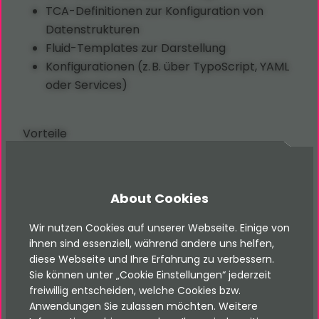
TCA-Definitionen zur Konfiguration von
Datenstrukturen
Fluid-Templates zur Darstellung
Konfigurationen (z. B. über TypoScript, YAML
oder Services)
Vorteile
Modularer Aufbau – gezielt nur die benötigten
Features einbinden
About Cookies
Klare Trennung von Funktionalitäten
Erweiterbar und updatefähig durch klare
Wir nutzen Cookies auf unserer Webseite. Einige von
Struktur
ihnen sind essenziell, während andere uns helfen,
diese Webseite und Ihre Erfahrung zu verbessern.
Sie können unter „Cookie Einstellungen“ jederzeit
Typischer Anwendungsfall
freiwillig entscheiden, welche Cookies bzw.
Anwendungen Sie zulassen möchten. Weitere
Eine Extension kommt immer dann zum Einsatz,