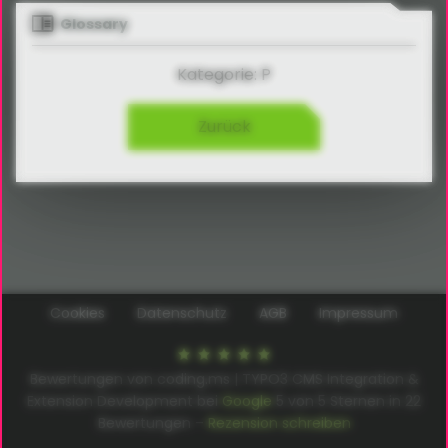
Glossary
Kategorie: P
Zurück
Cookies
Datenschutz
AGB
Impressum
Bewertungen von coding.ms | TYPO3 CMS Integration &
Extension Development bei
Google
5
von
5
Sternen in
22
Bewertungen –
Rezension schreiben