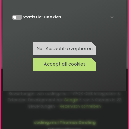
Kategorie: F
accept
Statistik-Cookies
Zurück
Nur Auswahl akzeptieren
Accept all cookies
Cookies
Datenschutz
AGB
Impressum
Bewertungen von coding.ms | TYPO3 CMS Integration &
Extension Development bei
Google
5
von
5
Sternen in
22
Bewertungen –
Rezension schreiben
coding.ms | Thomas Deuling