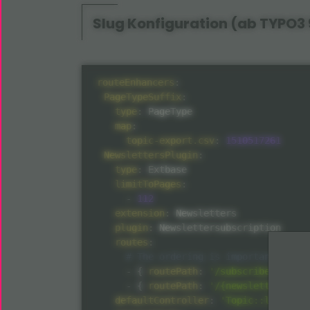
Slug Konfiguration (ab TYPO3 
routeEnhancers
:
PageTypeSuffix
:
type
:
 PageType

map
:
topic-export.csv
:
1510517261
NewslettersPlugin
:
type
:
 Extbase

limitToPages
:
-
112
extension
:
 Newsletters

plugin
:
 Newslettersubscription

routes
:
# The ordering is important!
-
{
routePath
:
'/subscribe'
,
_con
-
{
routePath
:
'/{newsletter_hash
defaultController
:
'Topic::list'