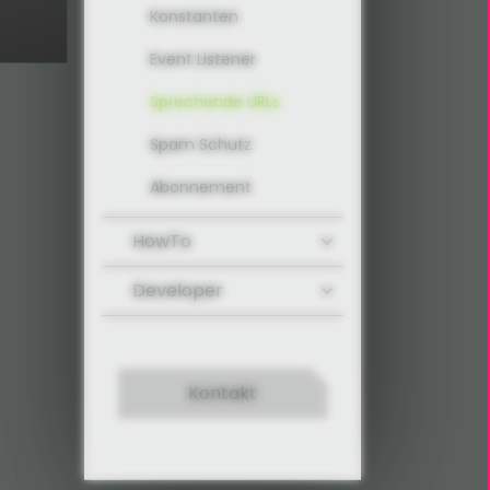
Konstanten
Event Listener
Sprechende URLs
Spam Schutz
Abonnement
HowTo
Developer
Kontakt