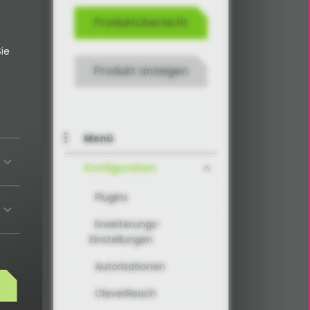
Produktübersicht
ie
Produkt anzeigen
Menü
Konfiguration
Plugins
Erweiterungs-
Einstellungen
Autorisationen
CleverReach