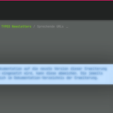
TYPO3 Newsletters
Sprechende URLs
kumentation auf die neuste Version dieser Erweiterung
 eingesetzt wird, kann diese abweichen. Die jeweils
ich im Dokumentation-Verzeichnis der Erweiterung.