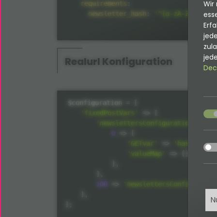
Wir 
requirements
:
newsletter_hash
:
'^[a-zA-Z0-9]{32
esse
Erfa
jede
zul
jede
Realurl
Konfiguration
Dec
$configuration
=
[
acce
'fixedPostVars'
=
>
[
'newslettersConfiguration'
=
>
[
0
=
>
[
acce
'GETvar'
=
>
'hash'
,
'valueMap'
=
>
[
]
,
]
,
]
,
100
=
>
'newslettersConfiguratio
]
,
N
]
;