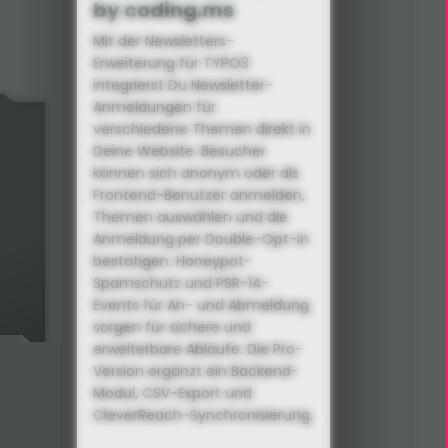
by coding.ms
Mit der Newsletters-
Erweiterung für TYPO3
integrierst Du Newsletter-
Anmeldungen für
verschiedene Themen direkt in
Deine Website. Besucher
können sich anonym oder als
Frontend-Benutzer anmelden,
Themen auswählen und die
Anmeldung per Double-Opt-in
bestätigen. Honeypot-
Spamschutz und PSR-14-
Events für An- und Abmeldung
sorgen für sichere und
erweiterbare Abläufe. Die Pro-
Version ergänzt ein Backend-
Modul, CSV-Export und
_hash'
:
'hash'
}
}
CleverReach-Synchronisierung.