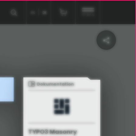
EN
DE
menu
Dokumentation
TYPO3 Masonry