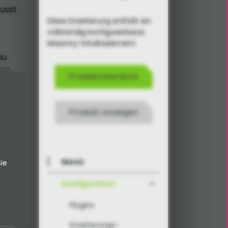
musst
Diese Erweiterung enthält ein
vollständig konfigurierbares
Masonry-Inhaltselement.
Du
N
Produktübersicht
Produkt anzeigen
Menü
ie
Konfiguration
Plugins
Erweiterungs-