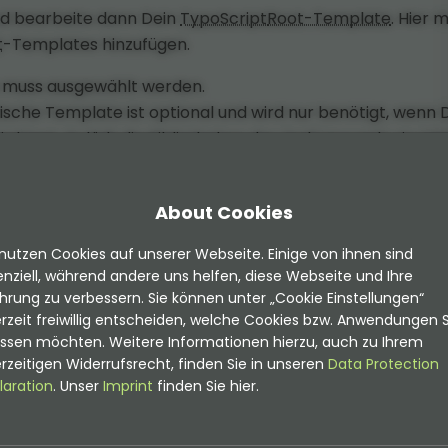
und bearbeite dann Dein
TypoScript
Root-Template
. Hier 
t
-Templates hinzufügen.
 muss ausgewählt werden.
ische Template ist optional und wird nur benötigt, wenn 
test. Es lädt die Bibliotheken des OwlCarousels via
CD
About Cookies
nutzen Cookies auf unserer Webseite. Einige von ihnen sind
nziell, während andere uns helfen, diese Webseite und Ihre
hrung zu verbessern. Sie können unter „Cookie Einstellungen“
rzeit freiwillig entscheiden, welche Cookies bzw. Anwendungen S
assen möchten. Weitere Informationen hierzu, auch zu Ihrem
rzeitigen Widerrufsrecht, finden Sie in unseren
Data Protection
laration
. Unser
Imprint
finden Sie hier.