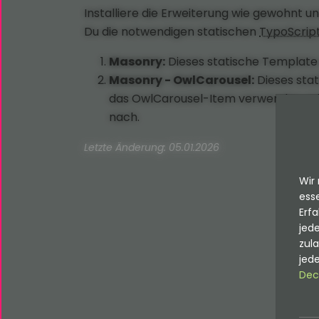
Installiere die Erweiterung wie gewohnt 
Du die notwendigen statischen
TypoScrip
Masonry:
Dieses statische Template
Masonry - OwlCarousel:
Dieses stat
das OwlCarousel-Item verwenden möch
nach.
Letzte Änderung: 05.01.2026
Wir 
esse
Erfa
jede
zul
jede
Dec