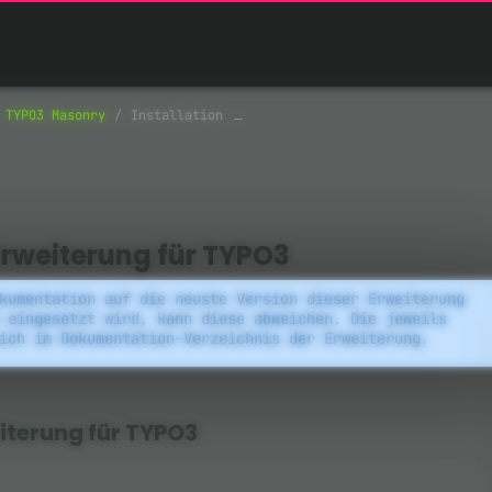
TYPO3 Masonry
Installation
Erweiterung für TYPO3
kumentation auf die neuste Version dieser Erweiterung
 eingesetzt wird, kann diese abweichen. Die jeweils
ich im Dokumentation-Verzeichnis der Erweiterung.
iterung für TYPO3