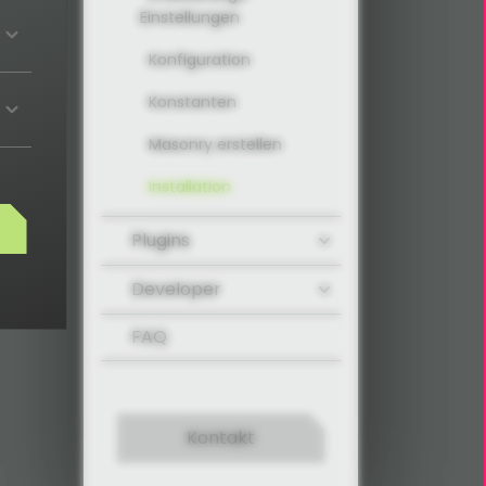
Einstellungen
Konfiguration
Konstanten
Masonry erstellen
Installation
Plugins
Developer
FAQ
Kontakt