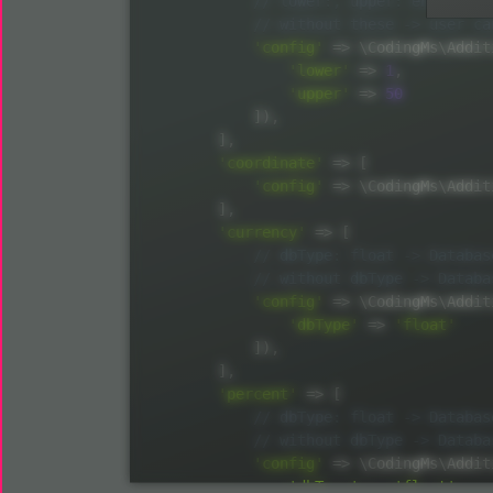
// lower:, upper: enter ran
// without these -> user ca
'config'
=
>
 \
CodingMs
\
Addit
'lower'
=
>
1
,
'upper'
=
>
50
]
)
,
]
,
'coordinate'
=
>
[
'config'
=
>
 \
CodingMs
\
Addit
]
,
'currency'
=
>
[
// dbType: float -> Databas
// without dbType -> Databa
'config'
=
>
 \
CodingMs
\
Addit
'dbType'
=
>
'float'
]
)
,
]
,
'percent'
=
>
[
// dbType: float -> Databas
// without dbType -> Databa
'config'
=
>
 \
CodingMs
\
Addit
'dbType'
=
>
'float'