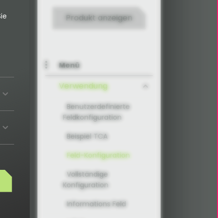
ie
Produkt anzeigen
[
'configuration'
=
>
'light'
]
)
,
Menü
Verwendung
Benutzerdefinierte
Feldkonfiguration
Beispiel TCA
Feld-Konfiguration
Vollständige
Konfiguration
Informations Feld