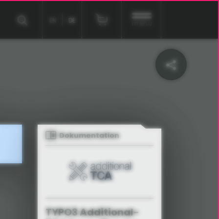
EN
DE
menu
Dokumentation
TYPO3 Additional-