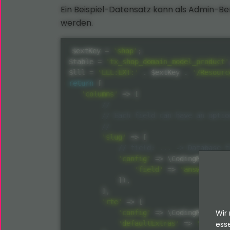
Ein Beispiel-Datensatz kann als Admin-Be
werden.
$extKey
=
'shop'
;
$table
=
'tx_shop_domain_model_product'
$lll
=
'LLL:EXT:'
.
$extKey
.
'/Resourc
return
[
'columns'
=
>
[
//
// Each field can have an optio
//
'slug'
=
>
[
// field: ... -> Database f
'config'
=
>
 \
CodingMs
\
Addit
'field'
=
>
'answer'
]
)
,
]
,
'rte'
=
>
[
Wir 
'config'
=
>
 \
CodingMs
\
Addit
esse
'defaultExtras'
=
>
'richtex