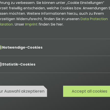
hrung zu verbessern. Sie können unter „Cookie Einstellungen“
rzeit freiwillig entscheiden, welche Cookies bzw. Anwendungen S
ation
assen möchten. Weitere Informationen hierzu, auch zu Ihrem
ionalTca
\
Tca
\
Configuration
::
get
(
'rte'
,
false
,
false
,
''
,
rzeitigen Widerrufsrecht, finden Sie in unseren
Data Protection
t:rte_transform[flag=rte_enabled]'
,
laration
. Unser
Imprint
finden Sie hier.
ionalTca
\
Tca
\
Configuration
::
get
(
'textareaSmall'
)
,
pt
Notwendige-Cookies
ionalTca
\
Tca
\
Configuration
::
get
(
'textareaLarge'
)
,
pt
Statistik-Cookies
ionalTca
\
Tca
\
Configuration
::
get
(
'markdown'
)
,
ont:enable-tab'
,
ionalTca
\
Tca
\
Configuration
::
get
(
'html'
)
,
ur Auswahl akzeptieren
Accept all cookies
ont:enable-tab'
,