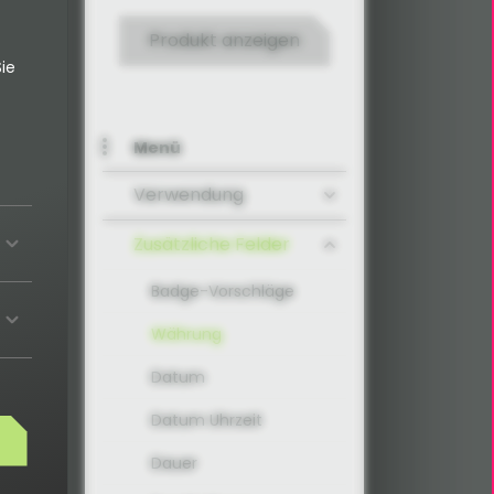
Produkt anzeigen
ie
Menü
Verwendung
Zusätzliche Felder
Badge-Vorschläge
Währung
Datum
Datum Uhrzeit
Dauer