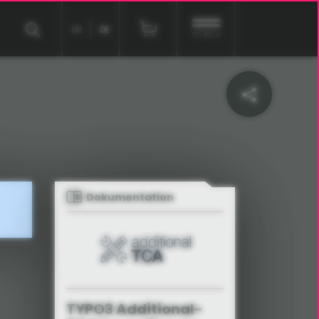
EN
DE
menu
Dokumentation
TYPO3 Additional-