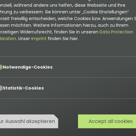
nziell, während andere uns helfen, diese Webseite und Ihre
y'
,
hrung zu verbessern. Sie können unter „Cookie Einstellungen“
ionalTca
\
Tca
\
Configuration
::
get
(
'currency'
)
,
rzeit freiwillig entscheiden, welche Cookies bzw. Anwendungen S
assen möchten. Weitere Informationen hierzu, auch zu Ihrem
rzeitigen Widerrufsrecht, finden Sie in unseren
Data Protection
laration
. Unser
Imprint
finden Sie hier.
pt
Notwendige-Cookies
pt
Statistik-Cookies
ur Auswahl akzeptieren
Accept all cookies