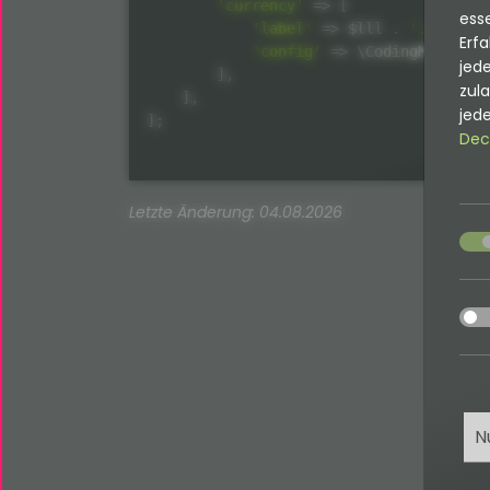
'currency'
=
>
[
esse
'label'
=
>
$lll
.
'.currenc
Erfa
'config'
=
>
 \
CodingMs
\
Addit
jede
]
,
zul
]
,
jede
]
;
Dec
Letzte Änderung: 04.08.2026
acce
acce
N