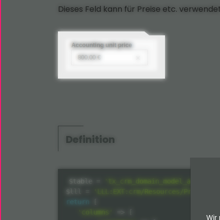
Dieses Feld kann für Preise etc. verwende
Definition
$table
=
'tx_crm_domain_model_activity
$lll
=
'LLL:EXT:crm/Resources/Private/L
return
[
'columns'
=
>
[
Wir 