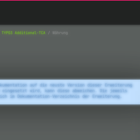
TYPO3 Additional-TCA
Währung
kumentation auf die neuste Version dieser Erweiterung
 eingesetzt wird, kann diese abweichen. Die jeweils
ich im Dokumentation-Verzeichnis der Erweiterung.