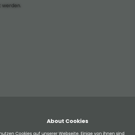
t werden.
unit'
;
anguage/locallang_db.xlf:'
.
$table
;
About Cookies
nutzen Cookies auf unserer Webseite. Einige von ihnen sind