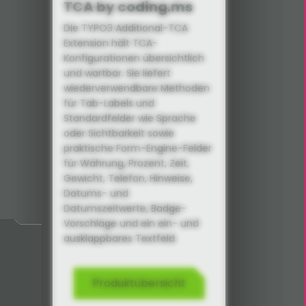
TCA by coding.ms
Die TYPO3 Additional-TCA
Extension hält TCA-
Konfigurationen übersichtlich
und wartbar. Sie liefert
wiederverwendbare Methoden
für Tab-Labels und
Standardfelder wie Sprache
oder Sichtbarkeit sowie
praktische Form-Engine-Felder
für Währung, Prozent, Zeit,
Gewicht, Telefon, Hinweise,
Datums- und
Datumszeitwerte, Badge-
Vorschläge und ein ein- und
ausklappbares Textfeld.
Produktübersicht