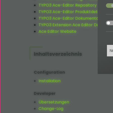
acce
TYPO3 Ace-Editor Repository
TYPO3 Ace-Editor Produktdetails
TYPO3 Ace-Editor Dokumentation
acce
TYPO3 Extension Ace Editor Downloa
Ace Editor Website
N
Inhaltsverzeichnis
Configuration
Installation
Developer
Übersetzungen
Change-Log