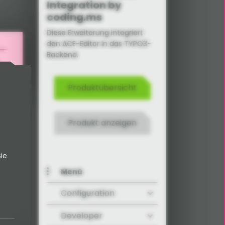
Integration by
coding.ms
Diese Erweiterung integriert
den ACE-Editor in das TYPO3-
Backend.
Produktübersicht
Produkt anzeigen
ie
Menü
Configuration
Developer