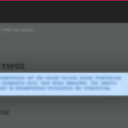
TYPO3 Ace-Editor
r TYPO3
kumentation auf die neuste Version dieser Erweiterung
 eingesetzt wird, kann diese abweichen. Die jeweils
ich im Dokumentation-Verzeichnis der Erweiterung.
PO3