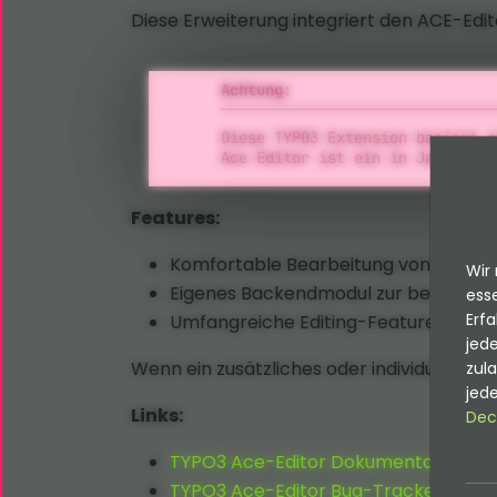
Diese Erweiterung integriert den ACE-Edi
Achtung:
Diese TYPO3 Extension basiert a
Ace Editor ist ein in JavaScrip
Features:
Komfortable Bearbeitung von Source-D
Wir 
Eigenes Backendmodul zur besseren Ü
esse
Erfa
Umfangreiche Editing-Features wie z.
jede
Wenn ein zusätzliches oder individuelles F
zul
jede
Links:
Dec
TYPO3 Ace-Editor Dokumentation
TYPO3 Ace-Editor Bug-Tracker