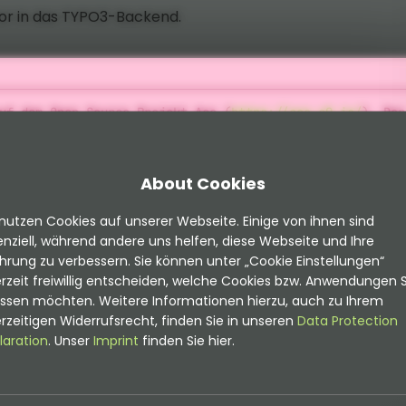
tor in das TYPO3-Backend.
uf dem Open Source Projekt Ace (
https://ace.c9.io/
). Der
t geschriebener, einbettbarer Code-Editor.
About Cookies
ateien innerhalb der Filelist
nutzen Cookies auf unserer Webseite. Einige von ihnen sind
bersichtlichkeit
nziell, während andere uns helfen, diese Webseite und Ihre
hrung zu verbessern. Sie können unter „Cookie Einstellungen“
B. Syntax-Highlighting
rzeit freiwillig entscheiden, welche Cookies bzw. Anwendungen S
eature benötigt wird - kontaktiere uns gern!
assen möchten. Weitere Informationen hierzu, auch zu Ihrem
rzeitigen Widerrufsrecht, finden Sie in unseren
Data Protection
laration
. Unser
Imprint
finden Sie hier.