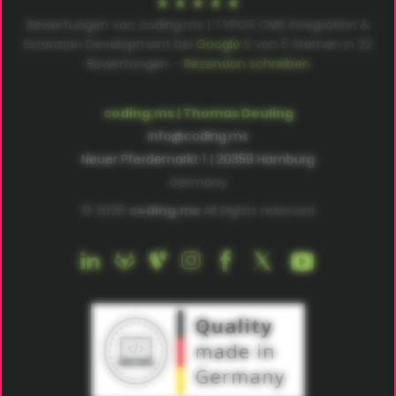
Bewertungen von coding.ms | TYPO3 CMS Integration &
Extension Development bei
Google
5
von
5
Sternen in
22
Bewertungen –
Rezension schreiben
coding.ms | Thomas Deuling
info@coding.ms
Neuer Pferdemarkt 1 | 20359 Hamburg
Germany
© 2026
coding.ms
All Rights reserved