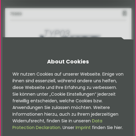
75969
About Cookies
Shopware vs. TYPO3 Shop by coding.ms
Wir nutzen Cookies auf unserer Webseite. Einige von
ihnen sind essenziell, während andere uns helfen,
Welches Shopsystem passt besser zu Deinem Projekt?
diese Webseite und Ihre Erfahrung zu verbessern.
Sie können unter „Cookie Einstellungen“ jederzeit
freiwillig entscheiden, welche Cookies bzw.
Anwendungen Sie zulassen möchten. Weitere
Informationen hierzu, auch zu Ihrem jederzeitigen
Widerrufsrecht, finden Sie in unseren
Data
Protection Declaration
. Unser
Imprint
finden Sie hier.
Du suchst unsere