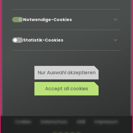
hochwertigen TYPO3-
Erweiterungen
accept
Notwendige-Cookies
Hier geht´s lang
accept
Shop
Statistik-Cookies
Nur Auswahl akzeptieren
Accept all cookies
Cookies
Datenschutz
AGB
Impressum