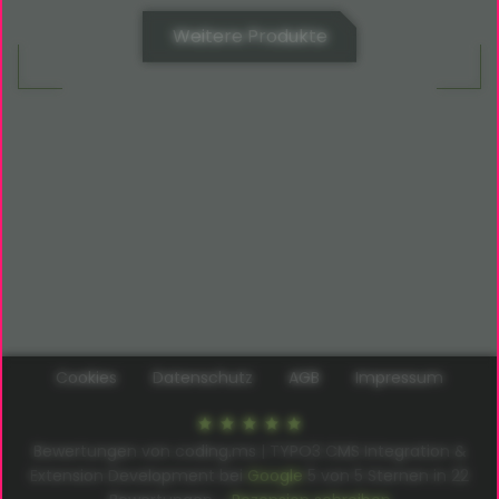
Weitere Produkte
Cookies
Datenschutz
AGB
Impressum
Bewertungen von coding.ms | TYPO3 CMS Integration &
Extension Development bei
Google
5
von
5
Sternen in
22