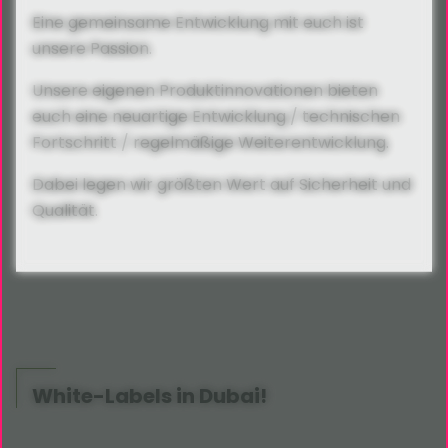
Eine gemeinsame Entwicklung mit euch ist
unsere Passion.
Unsere eigenen Produktinnovationen bieten
euch eine neuartige Entwicklung / technischen
Fortschritt / regelmäßige Weiterentwicklung.
Dabei legen wir größten Wert auf Sicherheit und
Qualität.
White-Labels in Dubai!