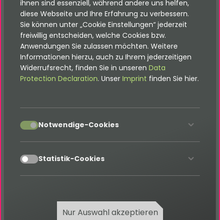
ihnen sind essenziell, während andere uns helfen,
diese Webseite und Ihre Erfahrung zu verbessern.
Sie können unter „Cookie Einstellungen“ jederzeit
freiwillig entscheiden, welche Cookies bzw.
Our TYPO3 services in Dubai include:
Anwendungen Sie zulassen möchten. Weitere
Informationen hierzu, auch zu Ihrem jederzeitigen
Widerrufsrecht, finden Sie in unseren
Data
TYPO3 CMS websites
Protection Declaration
. Unser
Imprint
finden Sie hier.
TYPO3 CMS portals and shops
TYPO3 CMS extensions
TYPO3 CMS backend modules
accept
Notwendige-Cookies
TYPO3 CMS training
TYPO3 CMS updates
TYPO3 CMS monitoring
accept
Statistik-Cookies
TYPO3 CMS performance optimisation
Request more information about TYPO3
development in Dubai now
Nur Auswahl akzeptieren