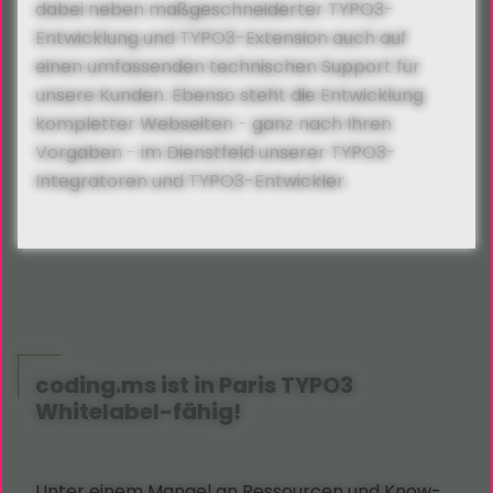
dabei neben maßgeschneiderter TYPO3-
Entwicklung und TYPO3-Extension auch auf
einen umfassenden technischen Support für
unsere Kunden. Ebenso steht die Entwicklung
kompletter Webseiten - ganz nach Ihren
Vorgaben - im Dienstfeld unserer TYPO3-
Integratoren und TYPO3-Entwickler.
coding.ms ist in Paris TYPO3
Whitelabel-fähig!
Unter einem Mangel an Ressourcen und Know-