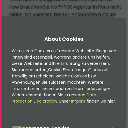
How brauchen Sie als TYPO3 Agentur in Paris nicht
leiden. Mit unserem breiten Angeboten rund um
die TYPO3-Entwicklung stehen wir Ihnen gernen in
Paris und Umgebung zur Seite.
About Cookies
Es spielt keine Rolle, ob Sie eine Werbe-,
Kommunikations-, oder Marketing-Agentur in Paris
Wir nutzen Cookies auf unserer Webseite. Einige von
betreiben, oder selbst als Dienstleister für
ihnen sind essenziell, während andere uns helfen,
Agenturen geschäftigt sind. Wir füllen das Loch,
diese Webseite und Ihre Erfahrung zu verbessern.
Sie können unter „Cookie Einstellungen“ jederzeit
das sich sonst nicht schließen lässt
freiwillig entscheiden, welche Cookies bzw.
und unterstützen Sie gerne rund um den Bereich
Anwendungen Sie zulassen möchten. Weitere
TYPO3 und modernes Web. Wenn gewünscht
Informationen hierzu, auch zu Ihrem jederzeitigen
arbeiten wir dabei still im Hintergrund.
Widerrufsrecht, finden Sie in unseren
Data
Protection Declaration
. Unser
Imprint
finden Sie hier.
Zu unseren vielfältigen TYPO3-
accept