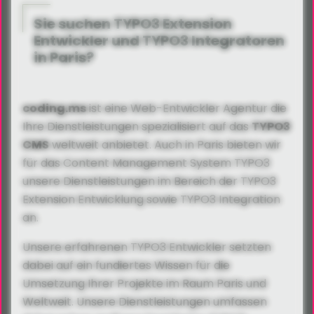
Sie suchen TYPO3 Extension
Entwickler und TYPO3 Integratoren
in Paris?
coding.ms
ist eine Web-Entwickler Agentur die
Ihre Dienstleistungen spezialisiert auf das
TYPO3
CMS
weltweit anbietet. Auch in Paris bieten wir
für das Content Management System TYPO3
unsere Dienstleistungen im Bereich der TYPO3
Extension Entwicklung sowie TYPO3 Integration
an.
Unsere erfahrenen TYPO3 Entwickler setzten
dabei auf ein fundiertes Wissen für die
Umsetzung Ihrer Projekte im Raum Paris und
Weltweit. Unsere Dienstleistungen umfassen