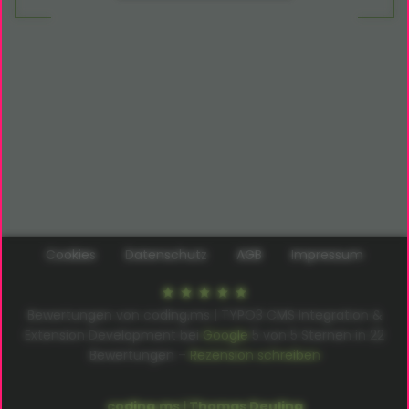
Cookies
Datenschutz
AGB
Impressum
Bewertungen von coding.ms | TYPO3 CMS Integration &
Extension Development bei
Google
5
von
5
Sternen in
22
Bewertungen –
Rezension schreiben
coding.ms | Thomas Deuling