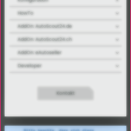
HowTo
AddOn: AutoScout24.de
AddOn: AutoScout24.ch
AddOn: eAutoseller
Developer
Kontakt
Bitte beachte, dass sich diese