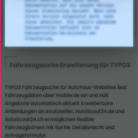
Dokumentation auf die neuste Version
dieser Erweiterung bezieht. Wenn eine
ältere Version eingesetzt wird, kann
diese abweichen. Die jeweils passende
Dokumentation befindet sich im
Dokumentation-Verzeichnis der
Erweiterung.
Fahrzeugsuche Erweiterung für TYPO3
TYPO3 Fahrzeugsuche für Autohaus-Websites liest
Fahrzeugdaten über mobile.de ein und hält
Angebote automatisch aktuell. Erweiterbare
Anbindungen an eAutoseller, AutoScout24.de und
AutoScout24.ch ermöglichen flexible
Fahrzeugbörsen mit Suche, Detailansicht und
Anfrageformular.