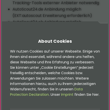
Tracking-Tools externer Anbieter notwendig
AutoScout24.de Anbindung möglich
(EXT:autoscout Erweiterung erforderlich)
AutoScout24.ch Anbindung möglich
(EXT:autoscout_ch Erweiterung erforderlich)
eAutoseller Anbindung möglich (EXT:eautoseller
About Cookies
Erweiterung erforderlich)
Merke Dir einfach Fahrzeuge auf einem
Wir nutzen Cookies auf unserer Webseite. Einige von
Merkzettel (zeitlich unbegrenzt im
ihnen sind essenziell, während andere uns helfen,
LocalStorage)
diese Webseite und Ihre Erfahrung zu verbessern.
Stelle Suchanfragen, wenn das gesuchte
Sie können unter „Cookie Einstellungen“ jederzeit
Fahrzeug nicht vorhanden ist (dabei werden die
freiwillig entscheiden, welche Cookies bzw.
Anwendungen Sie zulassen möchten. Weitere
Suchparameter direkt in das Suchanfrage-
Informationen hierzu, auch zu Ihrem jederzeitigen
Formular übertragen)
Widerrufsrecht, finden Sie in unseren
Data
Automatisch generiertes PDF zu Ihren
Protection Declaration
. Unser
Imprint
finden Sie hier.
Fahrzeugen mit Ihrem Briefpapier (anpassbar
mit Hilfe von
Fluid
)