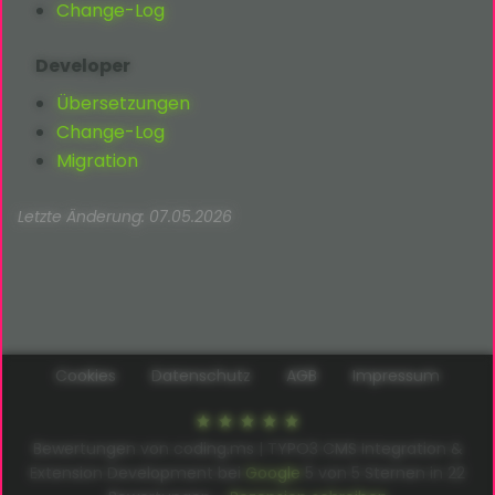
Change-Log
Developer
Übersetzungen
Change-Log
Migration
Letzte Änderung: 07.05.2026
Cookies
Datenschutz
AGB
Impressum
Bewertungen von coding.ms | TYPO3 CMS Integration &
Extension Development bei
Google
5
von
5
Sternen in
22